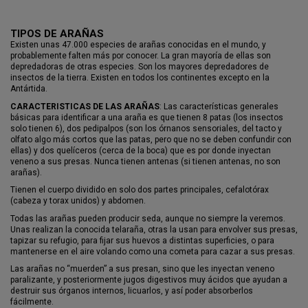
TIPOS DE ARAÑAS
Existen unas 47.000 especies de arañas conocidas en el mundo, y
probablemente falten más por conocer. La gran mayoría de ellas son
depredadoras de otras especies. Son los mayores depredadores de
insectos de la tierra. Existen en todos los continentes excepto en la
Antártida.
CARACTERISTICAS DE LAS ARAÑAS
: Las características generales
básicas para identificar a una araña es que tienen 8 patas (los insectos
solo tienen 6), dos pedipalpos (son los órnanos sensoriales, del tacto y
olfato algo más cortos que las patas, pero que no se deben confundir con
ellas) y dos quelíceros (cerca de la boca) que es por donde inyectan
veneno a sus presas. Nunca tienen antenas (si tienen antenas, no son
arañas).
Tienen el cuerpo dividido en solo dos partes principales, cefalotórax
(cabeza y torax unidos) y abdomen.
Todas las arañas pueden producir seda, aunque no siempre la veremos.
Unas realizan la conocida telaraña, otras la usan para envolver sus presas,
tapizar su refugio, para fijar sus huevos a distintas superficies, o para
mantenerse en el aire volando como una cometa para cazar a sus presas.
Las arañas no “muerden” a sus presan, sino que les inyectan veneno
paralizante, y posteriormente jugos digestivos muy ácidos que ayudan a
destruir sus órganos internos, licuarlos, y así poder absorberlos
fácilmente.