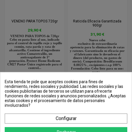
VENENO PARA TOPOS 720gr
Raticida Eficacia Garantizada
900gr
29,90 €
31,90 €
VENENO PARA TOPOS de 720gr
Cebo en pasta listo al uso, indicado
Nuevo cebo
para el control de topillo rojo y topillo
exclusivo de extraordinaria
común, rata parda y rata de
apetencia para la eliminación de ratas
alcantarilla. Contiene el ingrediente
y ratones. Garantizada su eficacia por
activo Cumatetralilo, un
el fabricante sino le devuelven el
anticoagulante de 1ª
dinero (del producto, no gastos de
generación. Protect Home Rodicum
envío). Composición: Brodifacoum
CM27 Pasta• Único registrado para el
0.0025% , excipientes c.s.p 100%
control...
Formulación: Cebo listo para su uso:
pasta...
Añadir
Añadir
Esta tienda te pide que aceptes cookies para fines de
rendimiento, redes sociales y publicidad. Las redes sociales y las
cookies publicitarias de terceros se utilizan para ofrecerte
funciones de redes sociales y anuncios personalizados. ¿Aceptas
estas cookies y el procesamiento de datos personales
involucrados?
Configurar