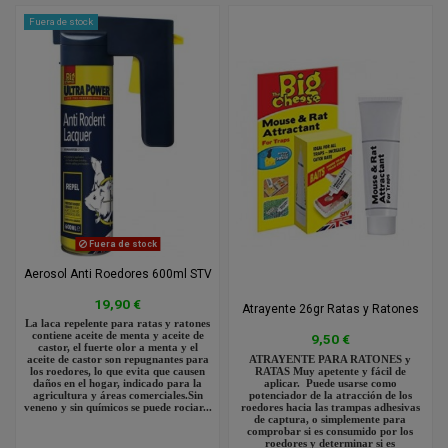
Fuera de stock
Fuera de stock
Aerosol Anti Roedores 600ml STV
19,90 €
Atrayente 26gr Ratas y Ratones
La laca repelente para ratas y ratones
contiene aceite de menta y aceite de
9,50 €
castor, el fuerte olor a menta y el
ATRAYENTE PARA RATONES y
aceite de castor son repugnantes para
RATAS Muy apetente y fácil de
los roedores, lo que evita que causen
aplicar. Puede usarse como
daños en el hogar, indicado para la
potenciador de la atracción de los
agricultura y áreas comerciales.Sin
roedores hacia las trampas adhesivas
veneno y sin químicos se puede rociar...
de captura, o simplemente para
comprobar si es consumido por los
roedores y determinar si es