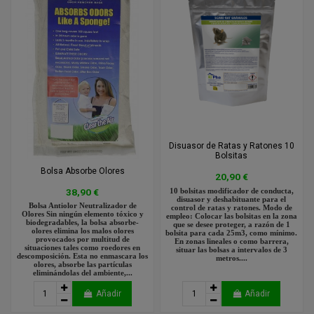
Disuasor de Ratas y Ratones 10
Bolsitas
Bolsa Absorbe Olores
20,90 €
38,90 €
10 bolsitas modificador de conducta,
disuasor y deshabituante para el
Bolsa Antiolor Neutralizador de
control de ratas y ratones. Modo de
Olores Sin ningún elemento tóxico y
empleo: Colocar las bolsitas en la zona
biodegradables, la bolsa absorbe-
que se desee proteger, a razón de 1
olores elimina los malos olores
bolsita para cada 25m3, como mínimo.
provocados por multitud de
En zonas lineales o como barrera,
situaciones tales como roedores en
situar las bolsas a intervalos de 3
descomposición. Esta no enmascara los
metros....
olores, absorbe las partículas
eliminándolas del ambiente,...
Añadir
Añadir