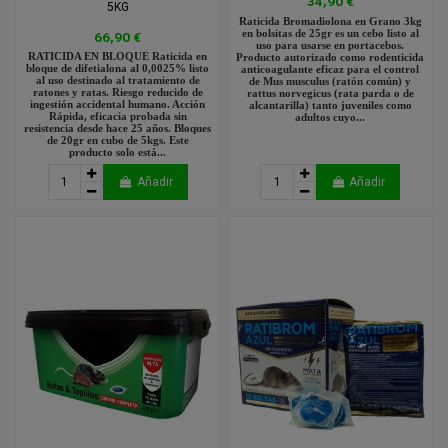
34,90 €
5KG
Raticida Bromadiolona en Grano 3kg
en bolsitas de 25gr es un cebo listo al
66,90 €
uso para usarse en portacebos.
RATICIDA EN BLOQUE Raticida en
Producto autorizado como rodenticida
bloque de difetialona al 0,0025% listo
anticoagulante eficaz para el control
al uso destinado al tratamiento de
de Mus musculus (ratón común) y
ratones y ratas. Riesgo reducido de
rattus norvegicus (rata parda o de
ingestión accidental humano. Acción
alcantarilla) tanto juveniles como
Rápida, eficacia probada sin
adultos cuyo...
resistencia desde hace 25 años. Bloques
de 20gr en cubo de 5kgs. Este
producto solo está...
Añadir
Añadir