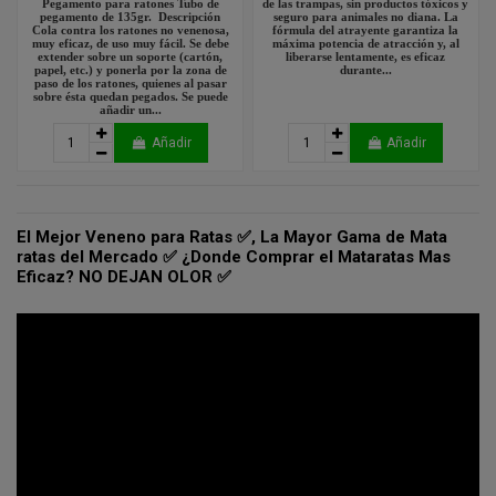
Pegamento para ratones Tubo de
de las trampas, sin productos tóxicos y
pegamento de 135gr. Descripción
seguro para animales no diana. La
Cola contra los ratones no venenosa,
fórmula del atrayente garantiza la
muy eficaz, de uso muy fácil. Se debe
máxima potencia de atracción y, al
extender sobre un soporte (cartón,
liberarse lentamente, es eficaz
papel, etc.) y ponerla por la zona de
durante...
paso de los ratones, quienes al pasar
sobre ésta quedan pegados. Se puede
añadir un...
Añadir
Añadir
El Mejor Veneno para Ratas ✅, La Mayor Gama de Mata
ratas del Mercado ✅ ¿Donde Comprar el Mataratas Mas
Eficaz? NO DEJAN OLOR ✅