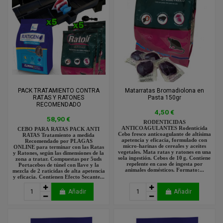
PACK TRATAMIENTO CONTRA
Matarratas Bromadiolona en
RATAS Y RATONES
Pasta 150gr
RECOMENDADO
4,50 €
58,90 €
RODENTICIDAS
ANTICOAGULANTES Rodenticida
CEBO PARA RATAS PACK ANTI
Cebo fresco anticoagulante de altísima
RATAS Tratamiento a medida
apetencia y eficacia, formulado con
Recomendado por PLAGAS
micro-harinas de cereales y aceites
ONLINE para terminar con las Ratas
vegetales. Mata ratas y ratones en una
y Ratones, según las dimensiones de la
sola ingestión. Cebos de 10 g. Contiene
zona a tratar. Compuestas por 5uds
repelente en caso de ingesta por
Portacebos de túnel con llave y la
animales domésticos. Formato:...
mezcla de 2 raticidas de alta apetencia
y eficacia. Contienen Efecto Secante...
Añadir
Añadir