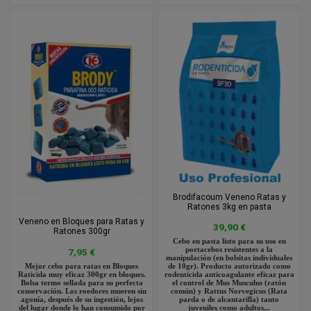
Brodifacoum Veneno Ratas y
Ratones 3kg en pasta
Veneno en Bloques para Ratas y
39,90 €
Ratones 300gr
Cebo en pasta listo para su uso en
portacebos resistentes a la
7,95 €
manipulación (en bolsitas individuales
Mejor cebo para ratas en Bloques
de 10gr). Producto autorizado como
Raticida muy eficaz 300gr en bloques.
rodenticida anticoagulante eficaz para
Bolsa termo sellada para su perfecta
el control de Mus Musculus (ratón
conservación. Los roedores mueren sin
común) y Rattus Norvegicus (Rata
agonía, después de su ingestión, lejos
parda o de alcantarilla) tanto
del lugar donde lo han consumido por
juveniles como adultos...