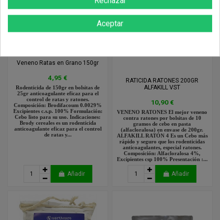
Rechazar
Aceptar
Veneno Ratas en Grano 150gr
4,95 €
RATICIDA RATONES 200GR
ALFAKILL VST
Rodenticida de 150gr en bolsitas de
25gr anticoagulante eficaz para el
control de ratas y ratones.
10,90 €
Composición: Brodifacoum 0.0029%
Excipientes c.s.p. 100% Formulación:
VENENO RATONES El mejor veneno
Cebo listo para su uso. Indicaciones:
contra ratones por bolsitas de 10
Brody cereales es un rodenticida
gramos de cebo en pasta
anticoagulante eficaz para el control
(alfacloralosa) en envase de 200gr.
de ratas y...
ALFAKILL RATÓN 4 Es un Cebo más
rápido y seguro que los rodenticidas
anticoagulantes, especial ratones.
Composición: Alfacloralosa 4%,
Excipientes csp 100% Presentación :...
Añadir
Añadir