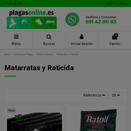
EUR €
Blog
0
Menu
Buscar
Iniciar Sesión
Carrito
Inicio
Catálogo por Plagas
Ratas y ratones
Matarratas y Raticida
Matarratas y Raticida
Relevancia
20
Pack