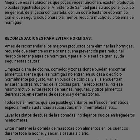
Mejor que esas soluciones que pocas veces funcionan, existen productos
biocidas registrados por el Ministerio de Sanidad para su uso por el público
en general, de eficacia contrastada, con un coste bastante económico,
con el que seguro solucionará o al menos reducirá mucho su problema de
hormigas.
RECOMENDACIONES PARA EVITAR HORMIGAS:
Antes de recomendarle los mejores productos para eliminar las hormigas,
recuerde que siempre es mejor una buena prevención para reducir el
riesgo de tener plagas de hormigas, y para ello le será de gran ayuda
seguir estas pautas:
Limpieza diaria de cocina, comedor, y zonas donde puedan encontrar
alimentos. Piense que las hormigas no entran en su casa o edificio
normalmente por gusto, van en busca de comida, y si la encuentran,
avisarán a otras muchas de la colonia para ir a recolectarla. Por ese
mismo motivo, evitar restos de harinas, miguitas, y otros alimentos
derramados en estantes de despensa y demás zonas.
Todos los alimentos que sea posible guardarlos en frascos herméticos,
especialmente sustancias azucaradas, miel, mermeladas, etc…
Lavar los platos después de las comidas, no dejarlos sucios en fregaderos
ni encimeras.
Evitar mantener la comida de mascotas con alimentos en los cuencos
durante toda la noche, y sacar la basura a diario.