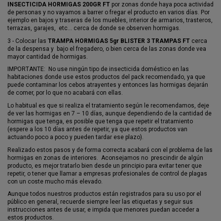
INSECTICIDA
HORMIGAS
200GR FT
por zonas donde haya poca actividad
de personas y no vayamos a barrer o fregar el producto en varios días. Por
ejemplo en bajos y traseras de los muebles, interior de armarios, trasteros,
terrazas, garajes, etc… cerca de donde se observen hormigas.
3 - Colocar las
TRAMPA HORMIGAS 5gr BLISTER 3 TRAMPAS FT
cerca
de la despensa y bajo el fregadero, o bien cerca de las zonas donde vea
mayor cantidad de hormigas.
IMPORTANTE: No use ningún tipo de insecticida doméstico en las
habitaciones donde use estos productos del pack recomendado, ya que
puede contaminar los cebos atrayentes y entonces las hormigas dejarán
de comer, por lo que no acabará con ellas.
Lo habitual es que si realiza el tratamiento según le recomendamos, deje
de ver las hormigas en 7 – 10 días, aunque dependiendo de la cantidad de
hormigas que tenga, es posible que tenga que repetir el tratamiento
(espere a los 10 días antes de repetir, ya que estos productos van
actuando poco a poco y pueden tardar ese plazo).
Realizado estos pasos y de forma correcta acabará con el problema de las
hormigas en zonas de interiores. Aconsejamos no prescindir de algún
producto, es mejor tratarlo bien desde un principio para evitar tener que
repetir, o tener que llamar a empresas profesionales de control de plagas
con un coste mucho más elevado.
Aunque todos nuestros productos están registrados para su uso por el
público en general, recuerde siempre leer las etiquetas y seguir sus
instrucciones antes de usar, e impida que menores puedan acceder a
estos productos.