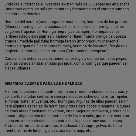
Entre las autóctonas e invasoras existen más de 300 especies en España.
Citaremos como las más importantes y frecuentes en el entorno humano,
sin entrar en detalles:
Hormiga del corcho (crematogaster scutellaris), hormigas de los granos
(Messor), hormiga de las cocinas (pheidolle pallidula), hormigas de los
pulgones (Tapinoma), Hormiga negra (Lasius niger), hormigas de los
jardines (plagiolepis pigmea y Tapinoma Nigerrimun),Hormiga de cabeza
grande (Pheidole pallidula) hormiga faraón (monomorium pharaonis),
hormiga argentina (linephitema humile), hormiga de los enchufes (lasius
neglectus), hormiga de las terrazas (Tetramorium caespitum)
Cada una de estas especies tienen su biología y comportamiento propio,
pero las vamos a tratar a todas por igual, como hormigas que pueden ser
plagas urbanas.
REMEDIOS CASEROS PARA LAS HORMIGAS:
En internet podemos encontrar opiniones y recomendaciones diversas, y
por cierto no todas ciertas ni siempre eficaces sobre cómo evitar, repeler,
eliminar, matar, ahuyentar, etc, hormigas. Algunas de ellas pueden servir
para algunas especies de hormigas y otras para pocas o ninguna. Algunas
de esas ideas funcionan en verano, otras mejor en primavera, y otras casi
nunca… Algunas son tan engorrosas de llevar a cabo, que mejor contratar
a una empresa profesional de control de plagas por muy cara que sea…
Entre esos remedios citaremos: bicarbonato, Vinagre, polvos de talco,
menta, zumo de limón, ajo, cascara de naranja, etc…