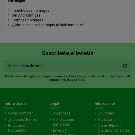
Hormigas
Insecticidas hormigas
Gel Antihormigas
Trampas hormigas
¿Cómo eliminar Hormigas definitivamente?
Suscríbete al boletín
Puede darse de baja en cualquier momento. Para ello, consulte nuestra información de
contacto en el aviso legal.
Información
Legal
Interesante
Cómo comprar
Aviso legal
Chinches
¿Quiénes Somos?
Condiciones
Garrapatas
generales
Preguntas
Como Eliminar
frecuentes
Envíos y
Cucarachas en un