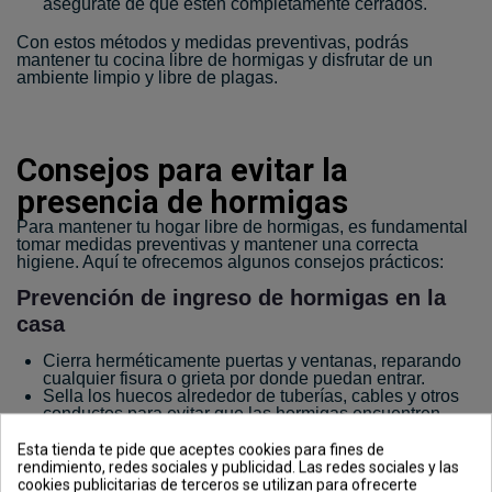
asegúrate de que estén completamente cerrados.
Con estos métodos y medidas preventivas, podrás
mantener tu cocina libre de hormigas y disfrutar de un
ambiente limpio y libre de plagas.
Consejos para evitar la
presencia de hormigas
Para mantener tu hogar libre de hormigas, es fundamental
tomar medidas preventivas y mantener una correcta
higiene. Aquí te ofrecemos algunos consejos prácticos:
Prevención de ingreso de hormigas en la
casa
Cierra herméticamente puertas y ventanas, reparando
cualquier fisura o grieta por donde puedan entrar.
Sella los huecos alrededor de tuberías, cables y otros
conductos para evitar que las hormigas encuentren
una entrada.
Coloca burletes en las puertas para evitar que las
Esta tienda te pide que aceptes cookies para fines de
hormigas se infiltren desde el exterior.
rendimiento, redes sociales y publicidad. Las redes sociales y las
cookies publicitarias de terceros se utilizan para ofrecerte