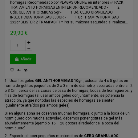
hormigas Recomendado por PLAGAS ONLINE en interiores ✅ PACK
TRATAMIENTO HORMIGAS EN INTERIOR RECOMENDADO - 2
Uds. GEL ANTIHORMIGAS 5gr - 1 Ud. CEBO GRANULADO
INSECTICIDA HORMIGAS 500GR - 1 Ud. TRAMPA HORMIGAS
2x2gr BLISTER 2 TRAMPAS FT * Por su máxima seguridad al realizar...
29,90 €
Añadir
1 - Usar los geles
GEL ANTI
HORMIGAS
10gr
, colocando 4 o 5 gotas en
forma de gotitas pequeñas de 2 a 3 mm de diámetro, separadas entre sí 2
o 3 Cm, cerca de las zonas de paso de hormigas, bocas de hormigueros, y
filas de hormigas (al usar ambos geles conjuntamente, se potencia la
atracción, ya que no todas las especies de hormigas se sienten
igualmente atraídos por ambos geles).
Si en alguna zona se observan muchas hormigas, o junto a la boca de un
hormiguero con mucha actividad, debemos poner gotitas de gel más
abundantemente (ejemplo: 15 – 20 gotitas alrededor de la boca del
hormiguero).
2 - Esparcir o hacer pequeños montoncitos de
CEBO GRANULADO