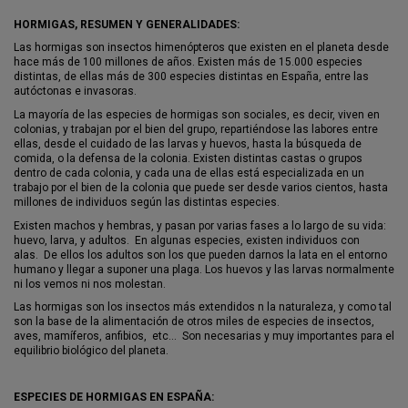
HORMIGAS, RESUMEN Y GENERALIDADES:
Las hormigas son insectos himenópteros que existen en el planeta desde
hace más de 100 millones de años. Existen más de 15.000 especies
distintas, de ellas más de 300 especies distintas en España, entre las
autóctonas e invasoras.
La mayoría de las especies de hormigas son sociales, es decir, viven en
colonias, y trabajan por el bien del grupo, repartiéndose las labores entre
ellas, desde el cuidado de las larvas y huevos, hasta la búsqueda de
comida, o la defensa de la colonia. Existen distintas castas o grupos
dentro de cada colonia, y cada una de ellas está especializada en un
trabajo por el bien de la colonia que puede ser desde varios cientos, hasta
millones de individuos según las distintas especies.
Existen machos y hembras, y pasan por varias fases a lo largo de su vida:
huevo, larva, y adultos. En algunas especies, existen individuos con
alas. De ellos los adultos son los que pueden darnos la lata en el entorno
humano y llegar a suponer una plaga. Los huevos y las larvas normalmente
ni los vemos ni nos molestan.
Las hormigas son los insectos más extendidos n la naturaleza, y como tal
son la base de la alimentación de otros miles de especies de insectos,
aves, mamíferos, anfibios, etc… Son necesarias y muy importantes para el
equilibrio biológico del planeta.
ESPECIES DE HORMIGAS EN ESPAÑA: