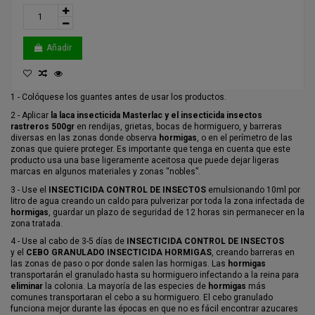
Añadir
1 - Colóquese los guantes antes de usar los productos.
2 - Aplicar
la laca insecticida Masterlac y el insecticida insectos
rastreros 500gr
en rendijas, grietas, bocas de hormiguero, y barreras
diversas en las zonas donde observa
hormigas
, o en el perímetro de las
zonas que quiere proteger. Es importante que tenga en cuenta que este
producto usa una base ligeramente aceitosa que puede dejar ligeras
marcas en algunos materiales y zonas “nobles”.
3 - Use el
INSECTICIDA CONTROL DE INSECTOS
emulsionando 10ml por
litro de agua creando un caldo para pulverizar por toda la zona infectada de
hormigas
, guardar un plazo de seguridad de 12 horas sin permanecer en la
zona tratada.
4 - Use al cabo de 3-5 días de
INSECTICIDA CONTROL DE INSECTOS
y el
CEBO GRANULADO INSECTICIDA HORMIGAS
, creando barreras en
las zonas de paso o por donde salen las hormigas. Las
hormigas
transportarán el granulado hasta su hormiguero infectando a la reina para
eliminar
la colonia. La mayoría de las especies de
hormigas
más
comunes transportaran el cebo a su hormiguero. El cebo granulado
funciona mejor durante las épocas en que no es fácil encontrar azucares