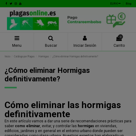
EUR €
Blog
0
Menu
Buscar
Iniciar Sesión
Carrito
Inicio
Catálogo por Plagas
Hormigas
¿Cómo eliminar Hormigas definitivamente?
¿Cómo eliminar Hormigas
definitivamente?
Cómo eliminar las hormigas
definitivamente
En este artículo vamos a dar una serie de recomendaciones prácticas para
saber
como eliminar
, evitar, y controlar las
hormigas
en viviendas,
edificios, jardines y en general en el entorno urbano donde pueden ser
consideradas como plaga urbana. Nuestros expertos han elaborado un