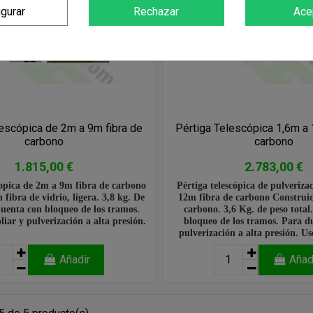
igurar
Rechazar
Ace
lescópica de 2m a 9m fibra de
Pértiga Telescópica 1,6m a 
carbono
carbono
1.815,00 €
2.783,00 €
copica de 2m a 9m fibra de carbono
Pértiga telescópica de pulveriza
 fibra de vidrio, ligera. 3,8 kg. De
12m fibra de carbono Construid
Cuenta con bloqueo de los tramos.
carbono. 3,6 Kg. de peso total
iar y pulverización a alta presión.
bloqueo de los tramos. Para du
pulverización a alta presión. Us
Añadir
Añad