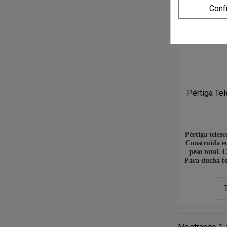
Conf
Pértiga Te
Pértiga teles
Construida en
peso total. 
Para ducha fol