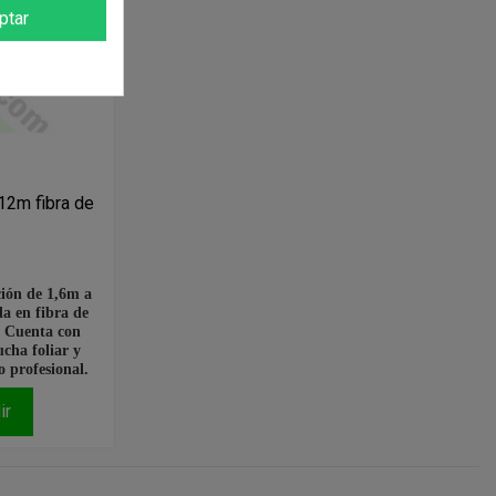
ptar
12m fibra de
ción de 1,6m a
a en fibra de
. Cuenta con
cha foliar y
o profesional.
ir