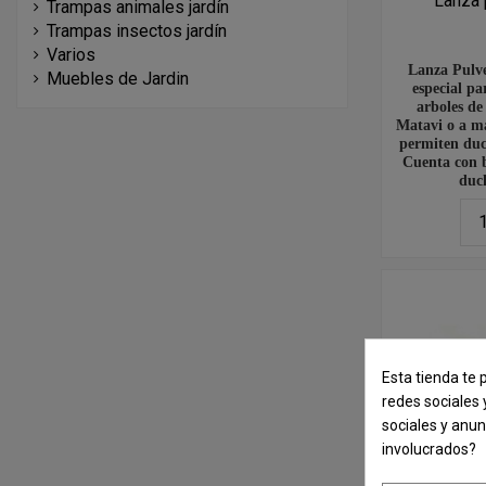
Lanza 
Trampas animales jardín
Trampas insectos jardín
Varios
Lanza Pulve
Muebles de Jardin
especial pa
arboles de
Matavi o a ma
permiten duc
Cuenta con b
duch
Esta tienda te 
redes sociales 
sociales y anu
involucrados?