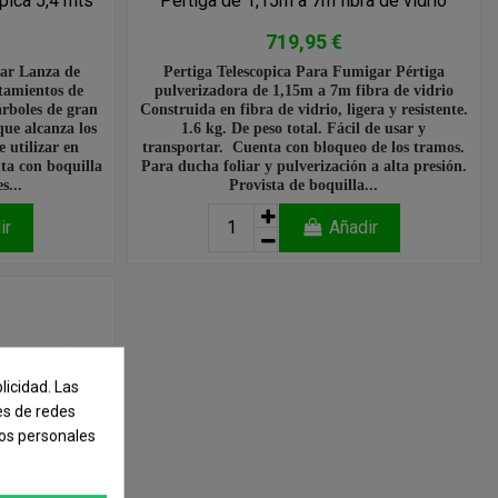
pica 5,4 mts
Pértiga de 1,15m a 7m fibra de vidrio
719,95 €
ar Lanza de
Pertiga Telescopica Para Fumigar Pértiga
atamientos de
pulverizadora de 1,15m a 7m fibra de vidrio
árboles de gran
Construida en fibra de vidrio, ligera y resistente.
que alcanza los
1.6 kg. De peso total. Fácil de usar y
e utilizar en
transportar. Cuenta con bloqueo de los tramos.
ta con boquilla
Para ducha foliar y pulverización a alta presión.
s...
Provista de boquilla...
ir
Añadir
licidad. Las
nes de redes
tos personales