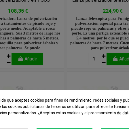
pulverización 3 en 1 SOS
Lanza pulverización telescó
108,35 €
224,90 €
rizadora Lanza de pulverización
Lanza Telescopica para Fumig
ra tratamientos de picudo rojo y
pulverización especial para tr
 porte medio. Adaptable a rosca
picudo rojo en palmeras y otros 
nguera. Sus 3 metros de largo nos
porte. Es una pértiga extensible 
has a palmeras de hasta 5 metros.
5,4 metros, por lo que se pued
oquilla para pulverizar árboles y
palmeras de hasta 7 metros. Cuen
ar palmeras. Se puede...
para pulverizar árbole
Añadir
Añad
pide que aceptes cookies para fines de rendimiento, redes sociales y pub
y las cookies publicitarias de terceros se utilizan para ofrecerte funcio
ncios personalizados. ¿Aceptas estas cookies y el procesamiento de da