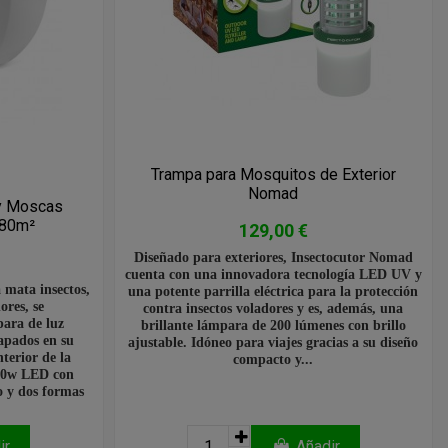
Trampa para Mosquitos de Exterior
Nomad
y Moscas
 80m²
129,00 €
Diseñado para exteriores, Insectocutor Nomad
cuenta con una innovadora tecnología LED UV y
mata insectos,
una potente parrilla eléctrica para la protección
ores, se
contra insectos voladores y es, además, una
para de luz
brillante lámpara de 200 lúmenes con brillo
rapados en su
ajustable. Idóneo para viajes gracias a su diseño
nterior de la
compacto y...
 10w LED con
o y dos formas
ir
Añadir