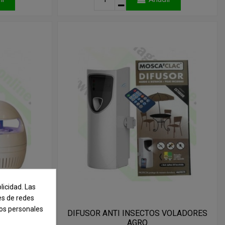
licidad. Las
nes de redes
tos personales
CON LUZ UV
DIFUSOR ANTI INSECTOS VOLADORES
AGRO