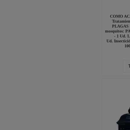
COMO AC
Tratamie
PLAGAS O
mosquitos: 
- 1 Ud. L
Ud. Insectici
100