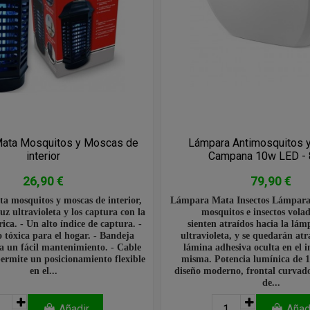
ata Mosquitos y Moscas de
Lámpara Antimosquitos 
interior
Campana 10w LED -
26,90 €
79,90 €
 mosquitos y moscas de interior,
Lámpara Mata Insectos Lámpara 
luz ultravioleta y los captura con la
mosquitos e insectos volad
trica. - Un alto índice de captura. -
sienten atraídos hacia la lám
 tóxica para el hogar. - Bandeja
ultravioleta, y se quedarán at
ra un fácil mantenimiento. - Cable
lámina adhesiva oculta en el i
ermite un posicionamiento flexible
misma. Potencia lumínica de
en el...
diseño moderno, frontal curvad
de...
Añadir
Añad