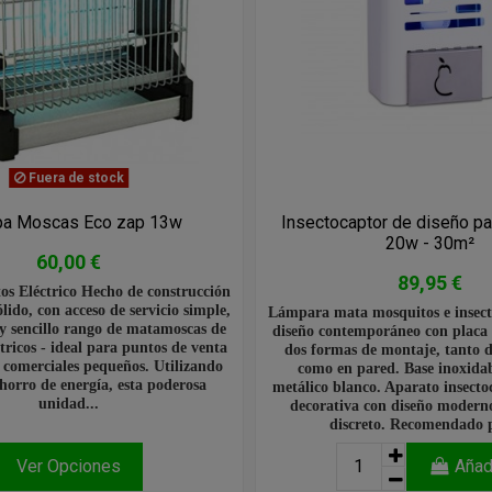
Fuera de stock
pa Moscas Eco zap 13w
Insectocaptor de diseño p
20w - 30m²
60,00 €
89,95 €
s Eléctrico Hecho de construcción
lido, con acceso de servicio simple,
Lámpara mata mosquitos e insect
 y sencillo rango de matamoscas de
diseño contemporáneo con placa 
ctricos - ideal para puntos de venta
dos formas de montaje, tanto 
 comerciales pequeños. Utilizando
como en pared. Base inoxidab
horro de energía, esta poderosa
metálico blanco. Aparato insecto
unidad...
decorativa con diseño moderno
discreto. Recomendado p
Ver Opciones
Añad