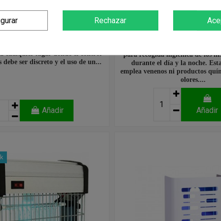
29,95 €
56,60 €
igurar
Rechazar
Ace
CTOS Es un novedoso aparato
l de los insectos voladores. No sólo
Trampa para captura de mosquit
 la atracción de insectos sino que su
Ventilador silencioso que aspira 
tiva le hace parecer un aplique de
al interior de la trampa. Incluye
ra cualquier lugar donde el control
para recogida higiénica de los in
s debe ser discreto y el uso de un...
durante el día y la noche. Es
emplea venenos ni productos quím
olores....
Añadir
Añadir
ck