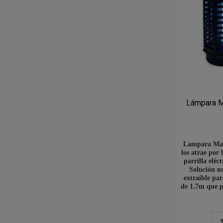
Lámpara M
Lampara Mata
los atrae por 
parrilla eléc
Solución no
extraíble pa
de 1.7m que p