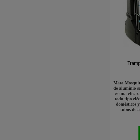
Tram
Mata Mosquito
de aluminio só
es una eficaz
todo tipo elé
domésticos y
tubos de a