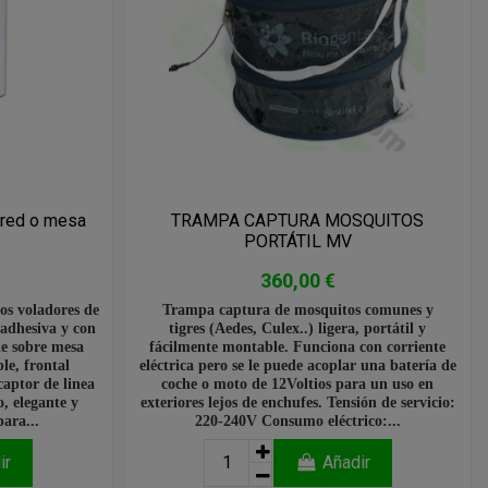
ared o mesa
TRAMPA CAPTURA MOSQUITOS
PORTÁTIL MV
360,00 €
os voladores de
Trampa captura de mosquitos comunes y
adhesiva y con
tigres (Aedes, Culex..) ligera, portátil y
de sobre mesa
fácilmente montable. Funciona con corriente
le, frontal
eléctrica pero se le puede acoplar una batería de
captor de linea
coche o moto de 12Voltios para un uso en
, elegante y
exteriores lejos de enchufes. Tensión de servicio:
ara...
220-240V Consumo eléctrico:...
ir
Añadir