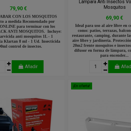
Lámpara Anti Insectos Vo
Mosquitos
79,90 €
ABAR CON LOS MOSQUITOS
69,90 €
nto a medida Recomendado por
Ideal para uso al aire libre en c
NLINE para terminar con los
como: patios, terrazas, balcone
PACK ANTI MOSQUITOS. Incluye:
restaurante, camping, durante las
arvicida anti mosquitos 1L - 1
aire libre y jardinería. Protecció
da Klartan 8 ml - 1 Ud. Insecticida
20m2 frente mosquitos e insectos
0ml control de insectos.
difusor en forma de lámpara, c
para encender...
Añadir
Añad
¡En oferta!