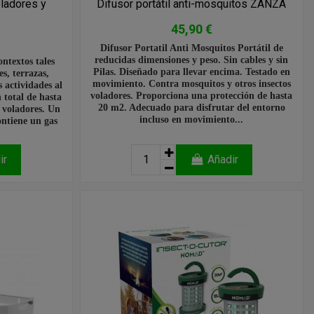
ladores y
Difusor portátil anti-mosquitos ZANZA
45,90 €
Difusor Portatil Anti Mosquitos Portátil de
reducidas dimensiones y peso. Sin cables y sin
ontextos tales
Pilas. Diseñado para llevar encima. Testado en
s, terrazas,
movimiento. Contra mosquitos y otros insectos
 actividades al
voladores. Proporciona una protección de hasta
n total de hasta
20 m2. Adecuado para disfrutar del entorno
 voladores. Un
incluso en movimiento...
ontiene un gas
ir
Añadir