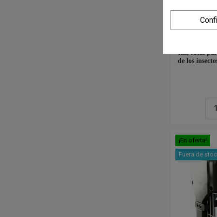
Conf
ATRAPAINSE
para el contro
es efectivo en
forma decora
luz, ideal pa
de los insecto
¡En oferta!
Fuera de sto