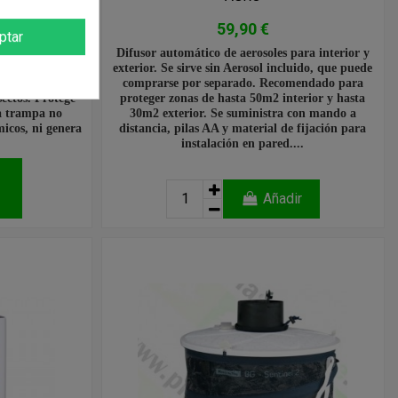
59,90 €
ptar
os con luz UV.
Difusor automático de aerosoles para interior y
a los mosquitos
exterior. Se sirve sin Aerosol incluido, que puede
 bandeja interna
comprarse por separado. Recomendado para
sectos. Protege
proteger zonas de hasta 50m2 interior y hasta
ta trampa no
30m2 exterior. Se suministra con mando a
icos, ni genera
distancia, pilas AA y material de fijación para
instalación en pared....
Añadir