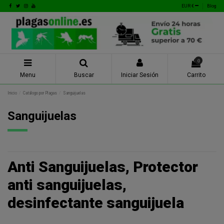
EUR €
Blog
0
Menu
Buscar
Iniciar Sesión
Carrito
Inicio
Catálogo por Plagas
Sanguijuelas
Sanguijuelas
Anti Sanguijuelas, Protector
anti sanguijuelas,
desinfectante sanguijuela