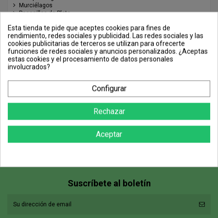
Murciélagos
Pececillos de Plata
Picudo rojo y Escarabajos
Esta tienda te pide que aceptes cookies para fines de
Piojos y Liendres
rendimiento, redes sociales y publicidad. Las redes sociales y las
Piojos de los Libros
cookies publicitarias de terceros se utilizan para ofrecerte
Polillas
funciones de redes sociales y anuncios personalizados. ¿Aceptas
Procesionaria
estas cookies y el procesamiento de datos personales
Pulgas
involucrados?
Pulgón y Mosca Blanca
Ratas y ratones
Sanguijuelas
Configurar
Serpientes y Lagartijas
Termitas y Xilófagos
Topos y Roedores
Rechazar
Trips
Tuta Absoluta o Polilla del tomate
Packs Anti Plagas Recomendados
Aceptar
Equipos de Aplicación
Suscríbete al boletín