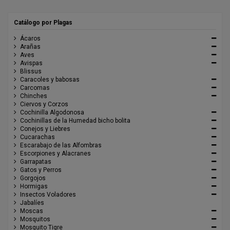
Catálogo por Plagas
Ácaros
Arañas
Aves
Avispas
Blissus
Caracoles y babosas
Carcomas
Chinches
Ciervos y Corzos
Cochinilla Algodonosa
Cochinillas de la Humedad bicho bolita
Conejos y Liebres
Cucarachas
Escarabajo de las Alfombras
Escorpiones y Alacranes
Garrapatas
Gatos y Perros
Gorgojos
Hormigas
Insectos Voladores
Jabalíes
Moscas
Mosquitos
Mosquito Tigre