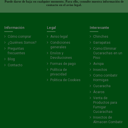
Puede darse de baja en cualquier momento. Para ello, consulte nuestra información de
contacto en el aviso legal.
Información
Legal
Interesante
Cómo comprar
Aviso legal
Chinches
¿Quiénes Somos?
Condiciones
Garrapatas
generales
Preguntas
Como Eliminar
frecuentes
Envíos y
Cucarachas en un
Devoluciones
Piso
Blog
Formas de pago
Avispa
Contacto
Política de
Insectos
privacidad
Como combatir
Politica de Cookies
Hormigas
Cucaracha
Ácaros
Venta de
Productos para
Fumigar
Cucarachas
Insectos de
Almacen Combatir