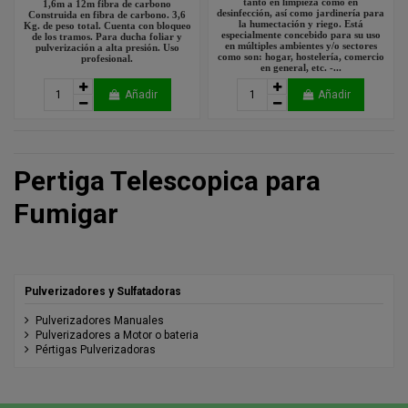
tanto en limpieza como en
1,6m a 12m fibra de carbono
desinfección, así como jardinería para
Construida en fibra de carbono. 3,6
la humectación y riego. Está
Kg. de peso total. Cuenta con bloqueo
especialmente concebido para su uso
de los tramos. Para ducha foliar y
en múltiples ambientes y/o sectores
pulverización a alta presión. Uso
como son: hogar, hostelería, comercio
profesional.
en general, etc. -...
Añadir
Añadir
Pertiga Telescopica para
Fumigar
Pulverizadores y Sulfatadoras
Pulverizadores Manuales
Pulverizadores a Motor o bateria
Pértigas Pulverizadoras