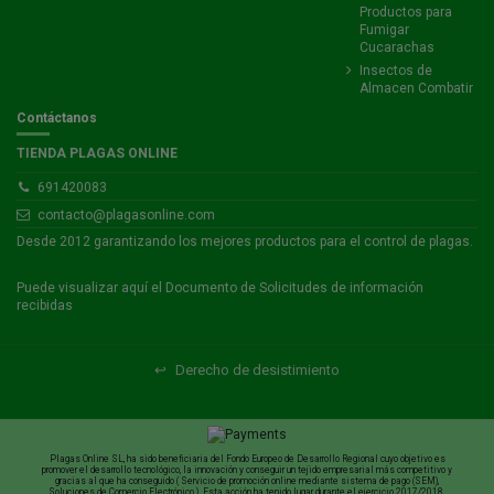
Productos para
Fumigar
Cucarachas
Insectos de
Almacen Combatir
Contáctanos
TIENDA PLAGAS ONLINE
691420083
contacto@plagasonline.com
Desde 2012 garantizando los mejores productos para el control de plagas.
Puede visualizar
aquí
el Documento de Solicitudes de información
recibidas
↩
Derecho de desistimiento
Plagas Online SL, ha sido beneficiaria del Fondo Europeo de Desarrollo Regional cuyo objetivo es
promover el desarrollo tecnológico, la innovación y conseguir un tejido empresarial más competitivo y
gracias al que ha conseguido ( Servicio de promoción online mediante sistema de pago (SEM),
Soluciones de Comercio Electrónico ). Esta acción ha tenido lugar durante el ejercicio 2017/2018.