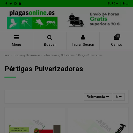
EUR €
Blog
0
Menu
Buscar
Iniciar Sesión
Carrito
Inicio
Limpieza y Herramientas
Pulverizadores y Sulfatadoras
Pértigas Pulverizadoras
Pértigas Pulverizadoras
Relevancia
6