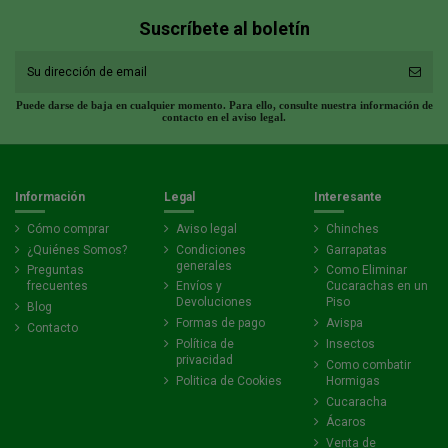
Suscríbete al boletín
Puede darse de baja en cualquier momento. Para ello, consulte nuestra información de
contacto en el aviso legal.
Información
Legal
Interesante
Cómo comprar
Aviso legal
Chinches
¿Quiénes Somos?
Condiciones
Garrapatas
generales
Preguntas
Como Eliminar
frecuentes
Envíos y
Cucarachas en un
Devoluciones
Piso
Blog
Formas de pago
Avispa
Contacto
Política de
Insectos
privacidad
Como combatir
Politica de Cookies
Hormigas
Cucaracha
Ácaros
Venta de