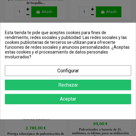
de boquilla...
Añadir
Añadir
Esta tienda te pide que aceptes cookies para fines de
rendimiento, redes sociales y publicidad. Las redes sociales y las
cookies publicitarias de terceros se utilizan para ofrecerte
funciones de redes sociales y anuncios personalizados. ¿Aceptas
estas cookies y el procesamiento de datos personales
involucrados?
Configurar
Rechazar
Aceptar
Pértiga Telescópica 1,6m a 12m
Pulverizador de Bateria 1L
fibra de carbono
69,00 €
2.783,00 €
Pulverizador a bateria de 1L
multiusos, es idóneo para su utilización
Pértiga telescópica de pulverización de