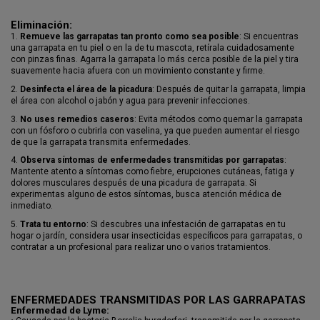
Eliminación:
1.
Remueve las garrapatas tan pronto como sea posible
: Si encuentras
una garrapata en tu piel o en la de tu mascota, retírala cuidadosamente
con pinzas finas. Agarra la garrapata lo más cerca posible de la piel y tira
suavemente hacia afuera con un movimiento constante y firme.
2.
Desinfecta el área de la picadura
: Después de quitar la garrapata, limpia
el área con alcohol o jabón y agua para prevenir infecciones.
3.
No uses remedios caseros
: Evita métodos como quemar la garrapata
con un fósforo o cubrirla con vaselina, ya que pueden aumentar el riesgo
de que la garrapata transmita enfermedades.
4.
Observa síntomas de enfermedades transmitidas por garrapatas
:
Mantente atento a síntomas como fiebre, erupciones cutáneas, fatiga y
dolores musculares después de una picadura de garrapata. Si
experimentas alguno de estos síntomas, busca atención médica de
inmediato.
5.
Trata tu entorno
: Si descubres una infestación de garrapatas en tu
hogar o jardín, considera usar insecticidas específicos para garrapatas, o
contratar a un profesional para realizar uno o varios tratamientos.
ENFERMEDADES TRANSMITIDAS POR LAS GARRAPATAS
Enfermedad de Lyme: