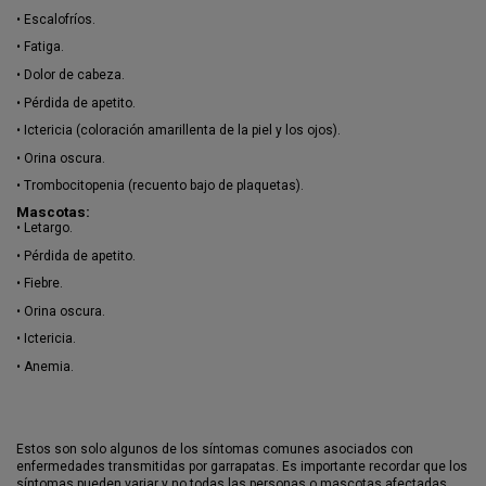
•
Escalofríos.
•
Fatiga.
•
Dolor de cabeza.
•
Pérdida de apetito.
•
Ictericia (coloración amarillenta de la piel y los ojos).
•
Orina oscura.
•
Trombocitopenia (recuento bajo de plaquetas).
Mascotas:
•
Letargo.
•
Pérdida de apetito.
•
Fiebre.
•
Orina oscura.
•
Ictericia.
•
Anemia.
Estos son solo algunos de los síntomas comunes asociados con
enfermedades transmitidas por garrapatas. Es importante recordar que los
síntomas pueden variar y no todas las personas o mascotas afectadas