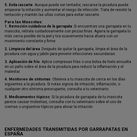
5.
Evita rascarte
: Aunque puede ser tentador, rascarse la picadura puede
empeorar la irritación y aumentar el riesgo de infección. Trata de resistir la
tentación y mantén las uñas cortas para evitar rascarte.
Para las Mascotas:
1.
Remoción cuidadosa de la garrapata
: Si encuentras una garrapata en tu
mascota, retírala cuidadosamente con pinzas finas. Agarra la garrapata lo
más cerca posible de la piel y tira suavemente hacia afuera con un
movimiento constante y firme.
2.
Limpieza del área
: Después de quitar la garrapata, limpia el área de la
picadura con agua y jabón para prevenir infecciones secundarias.
3.
Aplicación de frío
: Aplica compresas frías o una bolsa de hielo envuelta
en un paño sobre el área de la picadura para reducir la inflamación y el
malestar.
4.
Monitoreo de síntomas
: Observa a tu mascota de cerca en los días
siguientes a la picadura. Si notas signos de irritación, inflamación, o
cualquier otro síntoma preocupante, consulta a tu veterinario.
5.
Medicamentos tópicos
: Si la picadura de garrapata de tu mascota
parece causar molestias, consulta con tu veterinario sobre el uso de
cremas o ungüentos tópicos para aliviar la irritación.
ENFERMEDADES TRANSMITIDAS POR GARRAPATAS EN
ESPAÑA