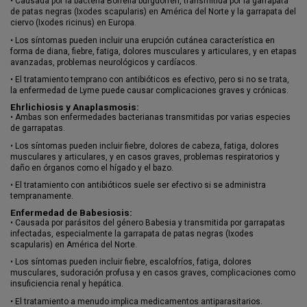
•
Causada por la bacteria Borrelia burgdorferi, transmitida por la garrapata
de patas negras (Ixodes scapularis) en América del Norte y la garrapata del
ciervo (Ixodes ricinus) en Europa.
•
Los síntomas pueden incluir una erupción cutánea característica en
forma de diana, fiebre, fatiga, dolores musculares y articulares, y en etapas
avanzadas, problemas neurológicos y cardíacos.
•
El tratamiento temprano con antibióticos es efectivo, pero si no se trata,
la enfermedad de Lyme puede causar complicaciones graves y crónicas.
Ehrlichiosis y Anaplasmosis:
•
Ambas son enfermedades bacterianas transmitidas por varias especies
de garrapatas.
•
Los síntomas pueden incluir fiebre, dolores de cabeza, fatiga, dolores
musculares y articulares, y en casos graves, problemas respiratorios y
daño en órganos como el hígado y el bazo.
•
El tratamiento con antibióticos suele ser efectivo si se administra
tempranamente.
Enfermedad de Babesiosis:
•
Causada por parásitos del género Babesia y transmitida por garrapatas
infectadas, especialmente la garrapata de patas negras (Ixodes
scapularis) en América del Norte.
•
Los síntomas pueden incluir fiebre, escalofríos, fatiga, dolores
musculares, sudoración profusa y en casos graves, complicaciones como
insuficiencia renal y hepática.
•
El tratamiento a menudo implica medicamentos antiparasitarios.