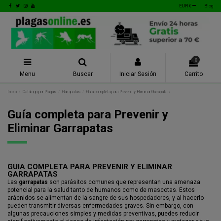
EUR €
Blog
0
Menu
Buscar
Iniciar Sesión
Carrito
Inicio
Catálogo por Plagas
Garrapatas
Guía completa para Prevenir y Eliminar Garrapatas
Guía completa para Prevenir y
Eliminar Garrapatas
GUIA COMPLETA PARA PREVENIR Y ELIMINAR
GARRAPATAS
Las
garrapatas
son parásitos comunes que representan una amenaza
potencial para la salud tanto de humanos como de mascotas. Estos
arácnidos se alimentan de la sangre de sus hospedadores, y al hacerlo
pueden transmitir diversas enfermedades graves. Sin embargo, con
algunas precauciones simples y medidas preventivas, puedes reducir