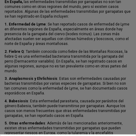
En España,
las enfermedades transmitidas por garrapatas no son tan
comunes como en otras regiones del mundo, pero sí existen casos
reportados. Algunas de las enfermedades transmitidas por garrapatas que
se han registrado en España incluyen:
1.
Enfermedad de Lyme
: Se han reportado casos de enfermedad de Lyme
en diferentes regiones de España, especialmente en áreas donde hay
presencia de la garrapata del ciervo (Ixodes ricinus). Las zonas más
afectadas suelen ser aquellas con climas húmedos y boscosos, como el
norte de España y áreas montañosas.
2.
Fiebre Q
: También conocida como fiebre de las Montañas Rocosas, la
fiebre Q es una enfermedad bacteriana transmitida por la garrapata del
perro (Dermacentor variabilis). En España, se han registrado casos en
algunas regiones, aunque no es tan prevalente como en otras partes del
mundo.
3.
Anaplasmosis y Ehrlichiosis
: Estas son enfermedades causadas por
bacterias transmitidas por varias especies de garrapatas. Si bien no son
tan comunes como la enfermedad de Lyme, se han documentado casos
esporádicos en España.
4.
Babesiosis
: Esta enfermedad parasitaria, causada por parásitos del
género Babesia, también puede transmitirse por garrapatas. Aunque los
casos son menos frecuentes que otras enfermedades transmitidas por
garrapatas, se han reportado casos en España.
5.
Otras enfermedades
: Además de las mencionadas anteriormente,
existen otras enfermedades transmitidas por garrapatas que pueden
representar riesgos en Europa, como la tularemia y la encefalitis