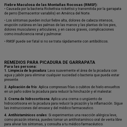
Fiebre Maculosa de las Montañas Rocosas (RMSF):
•
Causada por la bacteria Rickettsia rickettsii y transmitida por la garrapata
de perro (Dermacentor variabilis) en América del Norte.
•
Los síntomas pueden incluir fiebre alta, dolores de cabeza intensos,
erupción cutánea en las palmas de las manos y las plantas de los pies,
dolores musculares y articulares, y en casos graves, complicaciones
como insuficiencia renal y pulmonar.
•
RMSF puede ser fatal si no se trata rápidamente con antibióticos.
REMEDIOS PARA PICADURA DE GARRAPATA
Para las persona:
1.
Limpieza de la picadura
: Lava suavemente el área de la picadura con
agua y jabón para eliminar cualquier suciedad o bacteria que pueda estar
presente.
2.
Aplicación de frío
: Aplica compresas frías o cubitos de hielo envueltos
en un paño sobre la picadura para reducir la hinchazón y el malestar.
3.
Crema de hidrocortisona
: Aplica una crema o ungüento de
hidrocortisona en la picadura para reducir la picazón y la inflamación. Sigue
las instrucciones del envase y del médico farmaceutico.
4.
Antihistamínicos orales
: Si experimentas una reacción alérgica leve,
como picazón intensa, puedes tomar un antihistamínico oral de venta libre
para aliviar los síntomas, y consulta a tu médico farmacéutico.