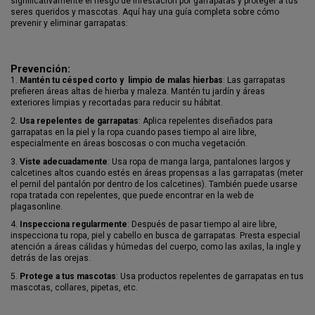
significativamente el riesgo de infestación por garrapatas y proteger a tus
seres queridos y mascotas. Aquí hay una guía completa sobre cómo
prevenir y eliminar garrapatas:
Prevención:
1.
Mantén tu césped corto y limpio de malas hierbas
: Las garrapatas
prefieren áreas altas de hierba y maleza. Mantén tu jardín y áreas
exteriores limpias y recortadas para reducir su hábitat.
2.
Usa repelentes de garrapatas
: Aplica repelentes diseñados para
garrapatas en la piel y la ropa cuando pases tiempo al aire libre,
especialmente en áreas boscosas o con mucha vegetación.
3.
Viste adecuadamente
: Usa ropa de manga larga, pantalones largos y
calcetines altos cuando estés en áreas propensas a las garrapatas (meter
el pernil del pantalón por dentro de los calcetines). También puede usarse
ropa tratada con repelentes, que puede encontrar en la web de
plagasonline.
4.
Inspecciona regularmente
: Después de pasar tiempo al aire libre,
inspecciona tu ropa, piel y cabello en busca de garrapatas. Presta especial
atención a áreas cálidas y húmedas del cuerpo, como las axilas, la ingle y
detrás de las orejas.
5.
Protege a tus mascotas
: Usa productos repelentes de garrapatas en tus
mascotas, collares, pipetas, etc.