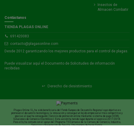
Insectos de
Almacen Combatir
Contáctanos
TIENDA PLAGAS ONLINE
691420083
contacto@plagasonline.com
Desde 2012 garantizando los mejores productos para el control de plagas.
Puede visualizar
aquí
el Documento de Solicitudes de información
recibidas
↩
Derecho de desistimiento
Plagas Online SL, ha sido beneficiaria del Fondo Europeo de Desarrollo Regional cuyo objetivo es
promover el desarrollo tecnológico, la innovación y conseguir un tejido empresarial más competitivo y
gracias al que ha conseguido ( Servicio de promoción online mediante sistema de pago (SEM),
Soluciones de Comercio Electrónico ). Esta acción ha tenido lugar durante el ejercicio 2017/2018.
Para ello, ha contado con el apoyo del Programa TICCámaras de la Cámara de Comercio, Industria,
Servicios y Navegación de Sevilla. Una manera de hacer Europa.