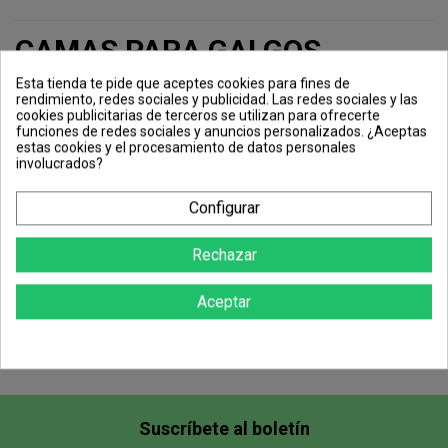
CAMAS PARA GALGOS,
PERROS GRANDES Y
Esta tienda te pide que aceptes cookies para fines de
rendimiento, redes sociales y publicidad. Las redes sociales y las
PEQUEÑOS BARATAS
cookies publicitarias de terceros se utilizan para ofrecerte
funciones de redes sociales y anuncios personalizados. ¿Aceptas
estas cookies y el procesamiento de datos personales
involucrados?
Configurar
Mascotas
Insecticidas
Rechazar
Higiene de la mascota
Piensos y Alimentación
Descanso y Confort
Aceptar
Pipetas
Collares Antiparasitarios
Collares Repelentes
Suscríbete al boletín