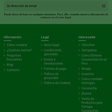
Puede darse de baja en cualquier momento. Para ello, consulte nuestra información de
contacto en el aviso legal.
Información
Legal
Interesante
Cómo comprar
Aviso legal
Chinches
¿Quiénes Somos?
Condiciones
Garrapatas
generales
Preguntas
Como Eliminar
frecuentes
Envíos y
Cucarachas en un
Devoluciones
Piso
Blog
Formas de pago
Avispa
Contacto
Política de
Insectos
privacidad
Como combatir
Politica de Cookies
Hormigas
Cucaracha
Ácaros
Venta de
Productos para
Fumigar
Cucarachas