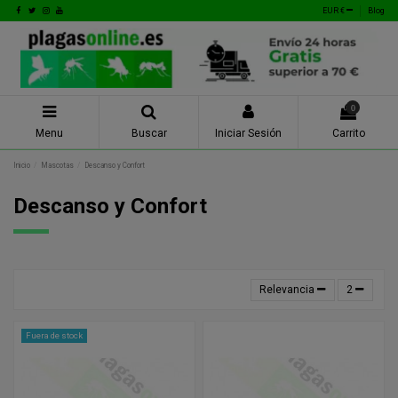
EUR €
Blog
0
Menu
Buscar
Iniciar Sesión
Carrito
Inicio
Mascotas
Descanso y Confort
Descanso y Confort
Relevancia
2
Fuera de stock