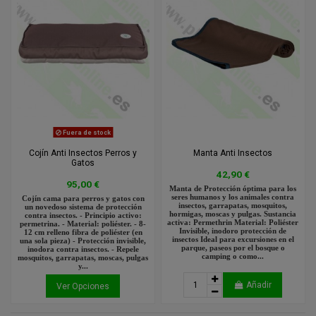
Fuera de stock
Cojín Anti Insectos Perros y
Manta Anti Insectos
Gatos
42,90 €
95,00 €
Manta de Protección óptima para los
seres humanos y los animales contra
Cojín cama para perros y gatos con
insectos, garrapatas, mosquitos,
un novedoso sistema de protección
hormigas, moscas y pulgas. Sustancia
contra insectos. - Principio activo:
activa: Permethrin Material: Poliéster
permetrina. - Material: poliéster. - 8-
Invisible, inodoro protección de
12 cm relleno fibra de poliéster (en
insectos Ideal para excursiones en el
una sola pieza) - Protección invisible,
parque, paseos por el bosque o
inodora contra insectos. - Repele
camping o como...
mosquitos, garrapatas, moscas, pulgas
y...
Añadir
Ver Opciones