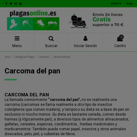
EUR €
Blog
0
Menu
Buscar
Iniciar Sesión
Carrito
Inicio
Catálogo por Plagas
Carcomas
Carcoma del pan
Carcoma del pan
CARCOMA DEL PAN
La llamada comúnmente
“carcoma del pan”,
no es realmente una
carcoma (carcomas se llama realmente a otro tipo de insectos
coleópteros que comen madera), y tampoco su dieta es a base de pan en
exclusiva ni mucho menos. Su dieta es bastante variada, comen desde
harinas (y lógicamente pan), a diversos tipos de alimentos almacenados,
galletas, cereales, especias, condimentos, hierbas medicinales y
medicamentos. También puede comer papel, insectos y otros animales
disecados, pelo, piel, y cubiertas de libros.