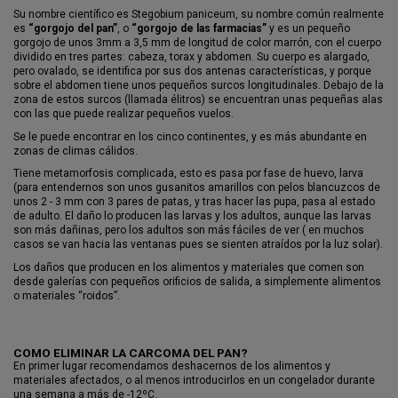
Su nombre científico es Stegobium paniceum, su nombre común realmente
es
“gorgojo del pan”
, o
“gorgojo de las farmacias”
y es un pequeño
gorgojo de unos 3mm a 3,5 mm de longitud de color marrón, con el cuerpo
dividido en tres partes: cabeza, torax y abdomen. Su cuerpo es alargado,
pero ovalado, se identifica por sus dos antenas características, y porque
sobre el abdomen tiene unos pequeños surcos longitudinales. Debajo de la
zona de estos surcos (llamada élitros) se encuentran unas pequeñas alas
con las que puede realizar pequeños vuelos.
Se le puede encontrar en los cinco continentes, y es más abundante en
zonas de climas cálidos.
Tiene metamorfosis complicada, esto es pasa por fase de huevo, larva
(para entendernos son unos gusanitos amarillos con pelos blancuzcos de
unos 2 - 3 mm con 3 pares de patas, y tras hacer las pupa, pasa al estado
de adulto. El daño lo producen las larvas y los adultos, aunque las larvas
son más dañinas, pero los adultos son más fáciles de ver ( en muchos
casos se van hacia las ventanas pues se sienten atraídos por la luz solar).
Los daños que producen en los alimentos y materiales que comen son
desde galerías con pequeños orificios de salida, a simplemente alimentos
o materiales “roidos”.
COMO ELIMINAR LA CARCOMA DEL PAN?
En primer lugar recomendamos deshacernos de los alimentos y
materiales afectados, o al menos introducirlos en un congelador durante
una semana a más de -12ºC.