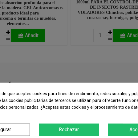
1000ml PARA EL CONTROL D
de absorción profunda para el
DE INSECTOS RASTRE
e la madera. GEL Anticarcomas es
VOLADORES Chinches, polillas,
l producto ideal para
cucarachas, hormigas, pulga
arcoma o termitas de muebles,
elementos...
Añadir
Añad
Últimas publicaciones del blog
pide que aceptes cookies para fines de rendimiento, redes sociales y pub
Actualidad, novedades y mucho más en el blog de Plagas online
y las cookies publicitarias de terceros se utilizan para ofrecerte funcio
ncios personalizados. ¿Aceptas estas cookies y el procesamiento de da
igurar
Rechazar
Ace