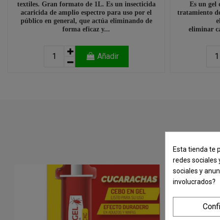
textiles. Gran formato de 1L. Es un insecticida
Es un gel 
acaricida de amplio espectro para uso por el
tratamiento d
público en general, que actúa eliminando de
e
forma eficaz y...
eliminar c
Añadir
Esta tienda te 
redes sociales 
sociales y anu
involucrados?
Conf