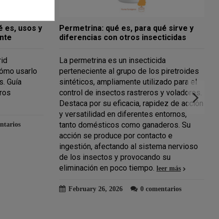
luciones
Insecticida para minador de hojas y
cítricos Phyllocnistis citrella: Control
efectivo y sostenible
munes que
El minador de hojas es una plaga que
plantas. Su
afecta a numerosas plantas, causando
ave para
daños significativos en cultivos y jardines.
uados. Este
Estos insectos se alimentan de los
de
tejidos foliares, comprometiendo la salud
aparición y
de las plantas y reduciendo su
e explorarán
rendimiento. Para combatir esta plaga,
to químicos
existen insecticidas específicos que
rán
permiten un control efectivo. Es
so. Además,
fundamental conocer sus características y
nción y el
métodos de aplicación para proteger
,
adecuadamente los cultivos y mantener un
 de los
jardín saludable.
leer más