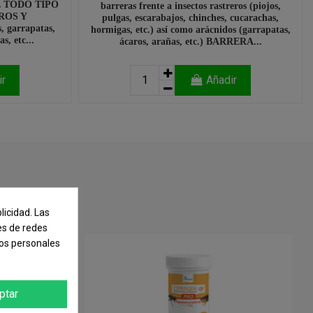
E TODO TIPO
barreras frente a insectos rastreros (piojos,
ROS Y
pulgas, escarabajos, chinches, cucarachas,
 garrapatas,
hormigas, etc.) así como arácnidos (garrapatas,
s, etc...
ácaros, arañas, etc.) BARRERA...
ir
Añadir
licidad. Las
nes de redes
tos personales
ptar