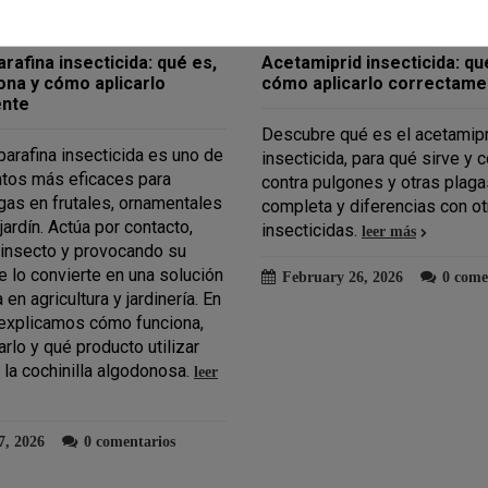
 qué es, para qué sirve y
Insecticida para pulgón: so
 con otros insecticidas
efectivas para tu jardín
a es un insecticida
Los pulgones son plagas co
e al grupo de los piretroides
pueden dañar gravemente las 
ampliamente utilizado para el
identificación temprana es cl
nsectos rastreros y voladores.
aplicar los tratamientos adec
su eficacia, rapidez de acción
artículo aborda los síntomas 
ad en diferentes entornos,
infestación, las causas de su 
ticos como ganaderos. Su
las soluciones disponibles. S
oduce por contacto e
los tipos de insecticidas, tan
fectando al sistema nervioso
como biológicos, y se ofrece
tos y provocando su
recomendaciones sobre su u
en poco tiempo.
se darán pautas para la preve
leer más
control integrado de pulgones
asegurando el cuidado eficaz
6, 2026
0 comentarios
cultivos y jardines.
leer más