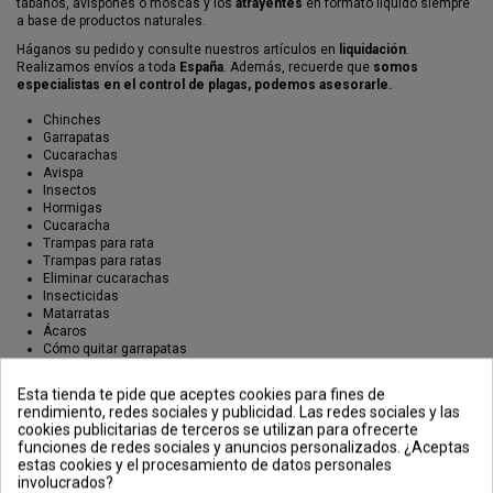
tábanos, avispones o moscas y los
atrayentes
en formato líquido siempre
a base de productos naturales.
Háganos su pedido y consulte nuestros artículos en
liquidación
.
Realizamos envíos a toda
España
. Además, recuerde que
somos
especialistas en el control de plagas, podemos asesorarle.
Chinches
Garrapatas
Cucarachas
Avispa
Insectos
Hormigas
Cucaracha
Trampas para rata
Trampas para ratas
Eliminar cucarachas
Insecticidas
Matarratas
Ácaros
Cómo quitar garrapatas
Trampas para ratones
Fumigar cucarachas
Esta tienda te pide que aceptes cookies para fines de
Eliminar chinches
rendimiento, redes sociales y publicidad. Las redes sociales y las
Trampas para cucarachas
cookies publicitarias de terceros se utilizan para ofrecerte
Veneno para cucarachas
funciones de redes sociales y anuncios personalizados. ¿Aceptas
Veneno ratas
estas cookies y el procesamiento de datos personales
involucrados?