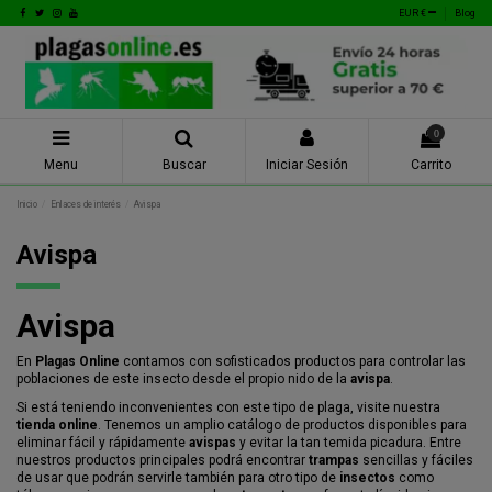
EUR €
Blog
0
Menu
Buscar
Iniciar Sesión
Carrito
Inicio
Enlaces de interés
Avispa
Avispa
Avispa
En
Plagas Online
contamos con sofisticados productos para controlar las
poblaciones de este insecto desde el propio nido de la
avispa
.
Si está teniendo inconvenientes con este tipo de plaga, visite nuestra
tienda online
. Tenemos un amplio catálogo de productos disponibles para
eliminar fácil y rápidamente
avispas
y evitar la tan temida picadura. Entre
nuestros productos principales podrá encontrar
trampas
sencillas y fáciles
de usar que podrán servirle también para otro tipo de
insectos
como