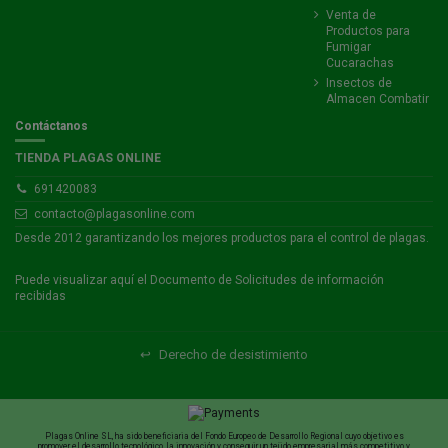
Venta de
Productos para
Fumigar
Cucarachas
Insectos de
Almacen Combatir
Contáctanos
TIENDA PLAGAS ONLINE
691420083
contacto@plagasonline.com
Desde 2012 garantizando los mejores productos para el control de plagas.
Puede visualizar
aquí
el Documento de Solicitudes de información
recibidas
↩
Derecho de desistimiento
Plagas Online SL, ha sido beneficiaria del Fondo Europeo de Desarrollo Regional cuyo objetivo es
promover el desarrollo tecnológico, la innovación y conseguir un tejido empresarial más competitivo y