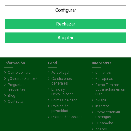
Configurar
Suscríbete al boletín
Rechazar
Puede darse de baja en cualquier momento. Para ello, consulte nuestra información de
Aceptar
contacto en el aviso legal.
Información
Legal
Interesante
Cómo comprar
Aviso legal
Chinches
¿Quiénes Somos?
Condiciones
Garrapatas
generales
Preguntas
Como Eliminar
frecuentes
Envíos y
Cucarachas en un
Devoluciones
Piso
Blog
Formas de pago
Avispa
Contacto
Política de
Insectos
privacidad
Como combatir
Politica de Cookies
Hormigas
Cucaracha
Ácaros