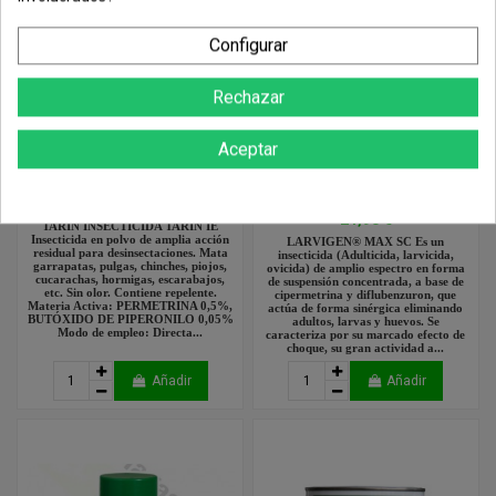
Configurar
Rechazar
Aceptar
TARIN Insecticida en Polvo 500gr
LARVIGEN MAX PRO Insecticida
Larvicida Ovicida
9,90 €
24,90 €
TARÍN INSECTICIDA TARIN IE
Insecticida en polvo de amplia acción
LARVIGEN® MAX SC Es un
residual para desinsectaciones. Mata
insecticida (Adulticida, larvicida,
garrapatas, pulgas, chinches, piojos,
ovicida) de amplio espectro en forma
cucarachas, hormigas, escarabajos,
de suspensión concentrada, a base de
etc. Sin olor. Contiene repelente.
cipermetrina y diflubenzuron, que
Materia Activa: PERMETRINA 0,5%,
actúa de forma sinérgica eliminando
BUTÓXIDO DE PIPERONILO 0,05%
adultos, larvas y huevos. Se
Modo de empleo: Directa...
caracteriza por su marcado efecto de
choque, su gran actividad a...
Añadir
Añadir