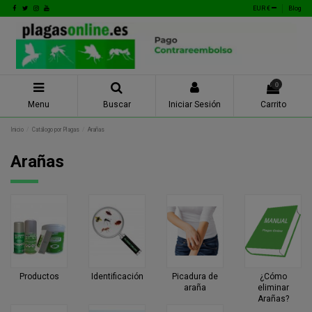
EUR €
Blog
0
Menu
Buscar
Iniciar Sesión
Carrito
Inicio
Catálogo por Plagas
Arañas
Arañas
Productos
Identificación
Picadura de
¿Cómo
araña
eliminar
Arañas?