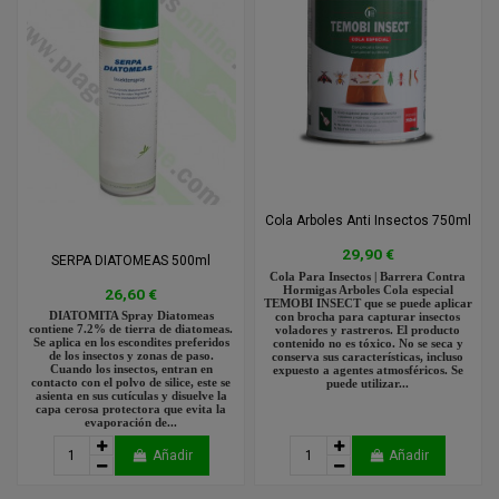
Cola Arboles Anti Insectos 750ml
29,90 €
SERPA DIATOMEAS 500ml
Cola Para Insectos | Barrera Contra
Hormigas Arboles Cola especial
26,60 €
TEMOBI INSECT que se puede aplicar
DIATOMITA Spray Diatomeas
con brocha para capturar insectos
contiene 7.2% de tierra de diatomeas.
voladores y rastreros. El producto
Se aplica en los escondites preferidos
contenido no es tóxico. No se seca y
de los insectos y zonas de paso.
conserva sus características, incluso
Cuando los insectos, entran en
expuesto a agentes atmosféricos. Se
contacto con el polvo de silice, este se
puede utilizar...
asienta en sus cutículas y disuelve la
capa cerosa protectora que evita la
evaporación de...
Añadir
Añadir