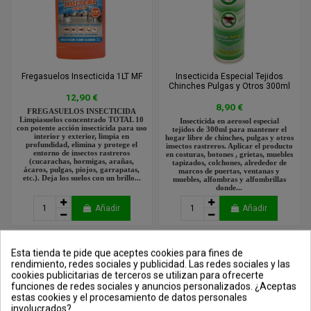
Fregasuelos Insecticida 1LT MF
Insecticida Especial Tejidos
Chinches Pulgas y Otros 300ml
12,90 €
8,90 €
FREGASUELOS INSECTICIDA
Limpiasuelos concentrado TOTAL 10
Insecticida en aerosol especial
con potente acción insecticida para uso
tejidos de 300ml para mantener el
interior y exterior, limpia en
hogar libre de chinches, pulgas y otros
profundidad, elimina y protege el
insectos rastreros. Aplicar el producto
entorno de insectos rastreros
en costuras, botones , grietas, muebles
(cucarachas, hormigas, arañas,
tapizados, colchones, alrededor de
ácaros, pulgas, piojos, garrapatas,
marcos de puertas, ventanas y
etc.). Deja los suelos con un brillo...
muebles, alfombras y alfombrillas
donde...
Añadir
Añadir
¡En oferta!
¡En oferta!
Esta tienda te pide que aceptes cookies para fines de
rendimiento, redes sociales y publicidad. Las redes sociales y las
cookies publicitarias de terceros se utilizan para ofrecerte
funciones de redes sociales y anuncios personalizados. ¿Aceptas
estas cookies y el procesamiento de datos personales
involucrados?