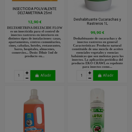
INSECTICIDA POLIVALENTE
DELTAMETRINA 25ml
Deshabituante Cucarachas y
12,90 €
Rastreros 1L
DELTAMETRINA DELTACIDE FLOW
es un insecticida para el control de
99,90 €
insectos rastreros en interiores en
Deshabituante de cucarachas y de
distintos tipos de instalaciones: casas,
insectos rastreros en general
apartamentos, centros comunitarios,
Características: Producto natural
cines, cabañas, hoteles, restaurantes,
constituido de una mezcla de aceites
bares, hospitales, almacenes,
esenciales vegetales y esencias
comercios... Dosis: Diluir 1ml de
balsámicas que son molestas para los
producto en...
insectos. La aplicación periódica del
producto EKO CRAWL es repelente
para insectos como...
Añadir
Añadir