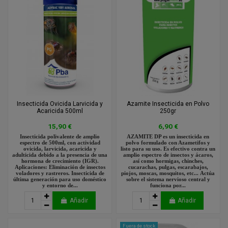
Insecticida Ovicida Larvicida y
Azamite Insecticida en Polvo
Acaricida 500ml
250gr
15,90 €
6,90 €
Insecticida polivalente de amplio
AZAMITE DP es un insecticida en
espectro de 500ml, con actividad
polvo formulado con Azametifos y
ovicida, larvicida, acaricida y
listo para su uso. Es efectivo contra un
adulticida debido a la presencia de una
amplio espectro de insectos y ácaros,
hormona de crecimiento (IGR).
así como hormigas, chinches,
Aplicaciones: Eliminación de insectos
cucarachas, pulgas, escarabajos,
voladores y rastreros. Insecticida de
piojos, moscas, mosquitos, etc... Actúa
última generación para uso doméstico
sobre el sistema nervioso central y
y entorno de...
funciona por...
Añadir
Añadir
Fuera de stock