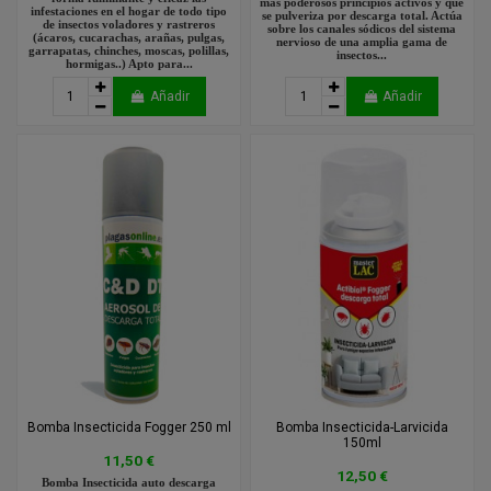
más poderosos principios activos y que
infestaciones en el hogar de todo tipo
se pulveriza por descarga total. Actúa
de insectos voladores y rastreros
sobre los canales sódicos del sistema
(ácaros, cucarachas, arañas, pulgas,
nervioso de una amplia gama de
garrapatas, chinches, moscas, polillas,
insectos...
hormigas..) Apto para...
Añadir
Añadir
Bomba Insecticida Fogger 250 ml
Bomba Insecticida-Larvicida
150ml
11,50 €
12,50 €
Bomba Insecticida auto descarga