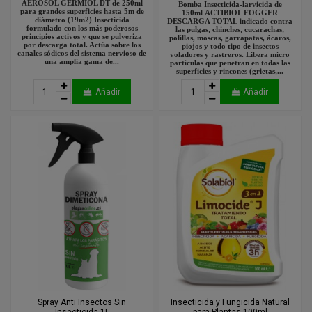
AEROSOL GERMIOL DT de 250ml
Bomba Insecticida-larvicida de
para grandes superficies hasta 5m de
150ml ACTIBIOL FOGGER
diámetro (19m2) Insecticida
DESCARGA TOTAL indicado contra
formulado con los más poderosos
las pulgas, chinches, cucarachas,
principios activos y que se pulveriza
polillas, moscas, garrapatas, ácaros,
por descarga total. Actúa sobre los
piojos y todo tipo de insectos
canales sódicos del sistema nervioso de
voladores y rastreros. Libera micro
una amplia gama de...
particulas que penetran en todas las
superficies y rincones (grietas,...
Añadir
Añadir
Spray Anti Insectos Sin
Insecticida y Fungicida Natural