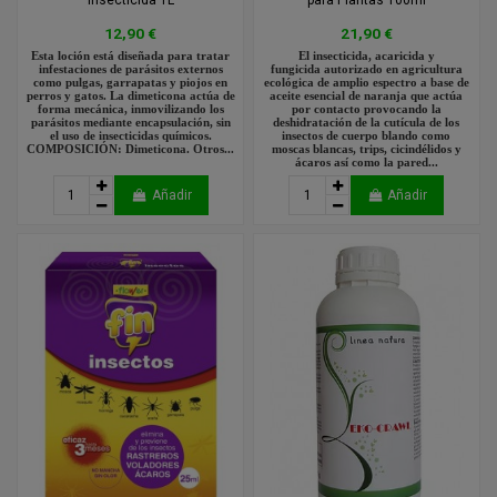
Insecticida 1L
para Plantas 100ml
12,90 €
21,90 €
Esta loción está diseñada para tratar
El insecticida, acaricida y
infestaciones de parásitos externos
fungicida autorizado en agricultura
como pulgas, garrapatas y piojos en
ecológica de amplio espectro a base de
perros y gatos. La dimeticona actúa de
aceite esencial de naranja que actúa
forma mecánica, inmovilizando los
por contacto provocando la
parásitos mediante encapsulación, sin
deshidratación de la cutícula de los
el uso de insecticidas químicos.
insectos de cuerpo blando como
COMPOSICIÓN: Dimeticona. Otros...
moscas blancas, trips, cicindélidos y
ácaros así como la pared...
Añadir
Añadir