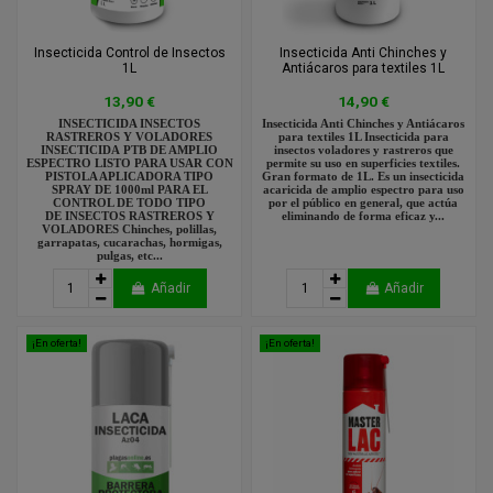
Insecticida Control de Insectos
Insecticida Anti Chinches y
1L
Antiácaros para textiles 1L
13,90 €
14,90 €
INSECTICIDA INSECTOS
Insecticida Anti Chinches y Antiácaros
RASTREROS Y VOLADORES
para textiles 1L Insecticida para
INSECTICIDA PTB DE AMPLIO
insectos voladores y rastreros que
ESPECTRO LISTO PARA USAR CON
permite su uso en superficies textiles.
PISTOLA APLICADORA TIPO
Gran formato de 1L. Es un insecticida
SPRAY DE 1000ml PARA EL
acaricida de amplio espectro para uso
CONTROL DE TODO TIPO
por el público en general, que actúa
DE INSECTOS RASTREROS Y
eliminando de forma eficaz y...
VOLADORES Chinches, polillas,
garrapatas, cucarachas, hormigas,
pulgas, etc...
Añadir
Añadir
¡En oferta!
¡En oferta!