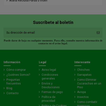
Araña Reclusa Parda o Violín
Suscríbete al boletín
Puede darse de baja en cualquier momento. Para ello, consulte nuestra información de
contacto en el aviso legal.
Información
Legal
Interesante
Cómo comprar
Aviso legal
Chinches
¿Quiénes Somos?
Condiciones
Garrapatas
generales
Preguntas
Como Eliminar
frecuentes
Envíos y
Cucarachas en un
Devoluciones
Piso
Blog
Formas de pago
Avispa
Contacto
Política de
Insectos
privacidad
Como combatir
Politica de Cookies
Hormigas