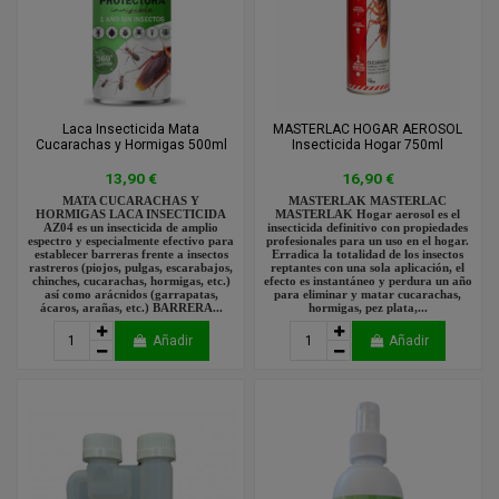
Laca Insecticida Mata
MASTERLAC HOGAR AEROSOL
Cucarachas y Hormigas 500ml
Insecticida Hogar 750ml
13,90 €
16,90 €
MATA CUCARACHAS Y
MASTERLAK MASTERLAC
HORMIGAS LACA INSECTICIDA
MASTERLAK Hogar aerosol es el
AZ04 es un insecticida de amplio
insecticida definitivo con propiedades
espectro y especialmente efectivo para
profesionales para un uso en el hogar.
establecer barreras frente a insectos
Erradica la totalidad de los insectos
rastreros (piojos, pulgas, escarabajos,
reptantes con una sola aplicación, el
chinches, cucarachas, hormigas, etc.)
efecto es instantáneo y perdura un año
así como arácnidos (garrapatas,
para eliminar y matar cucarachas,
ácaros, arañas, etc.) BARRERA...
hormigas, pez plata,...
Añadir
Añadir