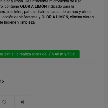
n olor a limón.
Desinfectante microbicida de uso
ro, contiene
OLOR A LIMÓN
indicado para la
es, cuarteles, patios, chalets, casas de campo y otras
su acción desinfectante y
OLOR A LIMÓN
, elimina olores
e higiene y limpieza.
e 24h si lo realiza antes de
7 h 46 m y 52 s
nfo
a