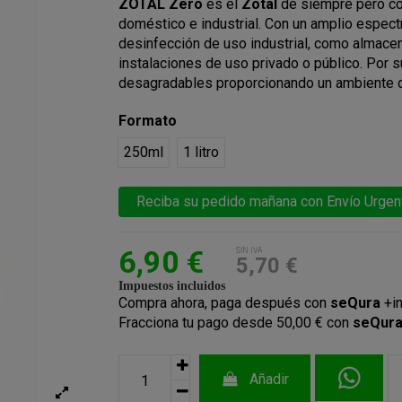
ZOTAL Zero
es el
Zotal
de siempre pero co
doméstico e industrial. Con un amplio espect
desinfección de uso industrial, como almacen
instalaciones de uso privado o público. Por 
desagradables proporcionando un ambiente d
Formato
250ml
1 litro
Reciba su pedido mañana con Envío Urgent
6,90 €
SIN IVA
5,70 €
Impuestos incluidos
Compra ahora, paga después con
seQura
+i
Fracciona tu pago desde 50,00 € con
seQur
Añadir