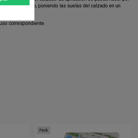
ción (por ejemplo, poniendo las suelas del calzado en un
e uso correspondiente.
Pack