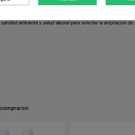
rficies, o introduciendo los elementos a desinfectar en la solu
 sanidad ambienta y salud laboral para solicitar la ampliación d
n compraron: