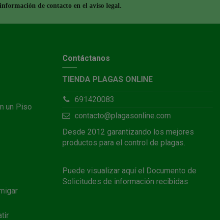
nformación de contacto en el aviso legal.
Contáctanos
TIENDA PLAGAS ONLINE
691420083
n un Piso
contacto@plagasonline.com
Desde 2012 garantizando los mejores
productos para el control de plagas.
Puede visualizar
aquí
el Documento de
Solicitudes de información recibidas
migar
tir