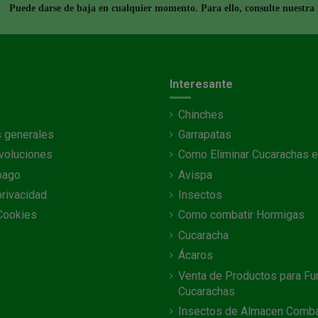
Puede darse de baja en cualquier momento. Para ello, consulte nuestra i
Interesante
Chinches
 generales
Garrapatas
voluciones
Como Eliminar Cucarachas e
pago
Avispa
privacidad
Insectos
 Cookies
Como combatir Hormigas
Cucaracha
Ácaros
Venta de Productos para Fu
Cucarachas
Insectos de Almacen Comba