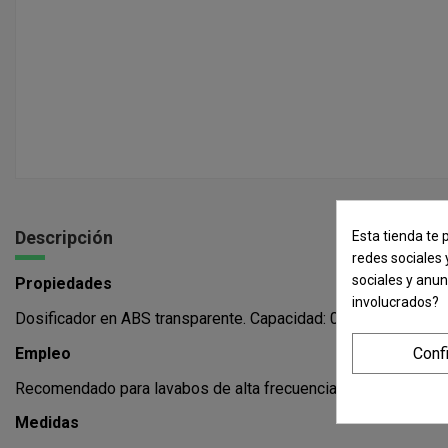
Descripción
Esta tienda te 
redes sociales 
sociales y anu
Propiedades
involucrados?
Dosificador en ABS transparente. Capacidad: 0,8 litros.
Empleo
Conf
Recomendado para lavabos de alta frecuencia de paso.
Medidas