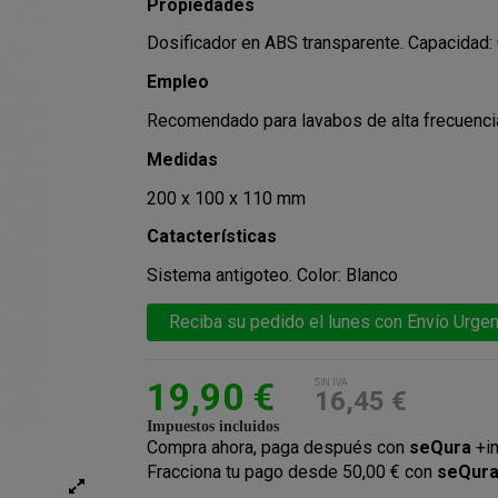
Propiedades
Dosificador en ABS transparente. Capacidad: 0
Empleo
Recomendado para lavabos de alta frecuenci
Medidas
200 x 100 x 110 mm
Catacterísticas
Sistema antigoteo. Color: Blanco
Reciba su pedido el lunes con Envío Urgen
19,90 €
SIN IVA
16,45 €
Impuestos incluidos
Compra ahora, paga después con
seQura
+i
Fracciona tu pago desde 50,00 € con
seQur