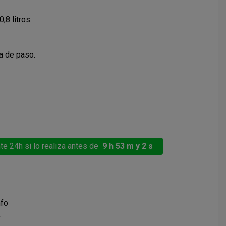
,8 litros.
a de paso.
te 24h si lo realiza antes de
9 h 53 m y 2 s
nfo
a