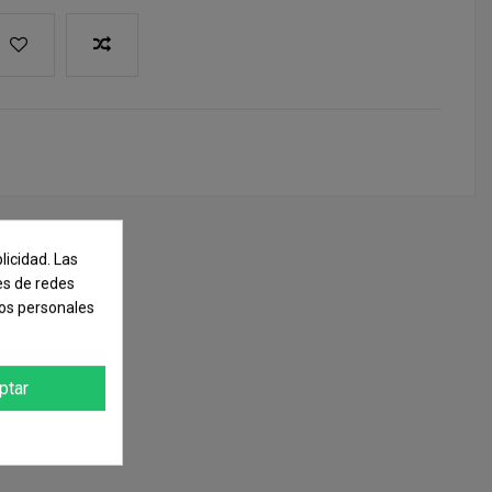
licidad. Las
nes de redes
tos personales
ptar