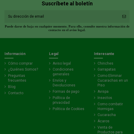
Suscríbete al boletín
Puede darse de baja en cualquier momento. Para ello, consulte nuestra información de
contacto en el aviso legal.
Información
Legal
Interesante
Cómo comprar
Aviso legal
Chinches
¿Quiénes Somos?
Condiciones
Garrapatas
generales
Preguntas
Como Eliminar
frecuentes
Envíos y
Cucarachas en un
Devoluciones
Piso
Blog
Formas de pago
Avispa
Contacto
Política de
Insectos
privacidad
Como combatir
Politica de Cookies
Hormigas
Cucaracha
Ácaros
Venta de
Productos para