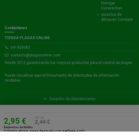
Fumigar
Cucarachas
Insectos de
Almacen Combatir
Contáctanos
TIENDA PLAGAS ONLINE
691420083
contacto@plagasonline.com
Desde 2012 garantizando los mejores productos para el control de plagas.
Puede visualizar
aquí
el Documento de Solicitudes de información
recibidas
SIN IVA
2,95 €
2,44 €
Impuestos incluidos
Compra ahora, paga después con
seQura
+info
↩
Derecho de desistimiento
Fracciona tu pago desde 50,00 € con
seQura
Añadir
Plagas Online SL, ha sido beneficiaria del Fondo Europeo de Desarrollo Regional cuyo objetivo es
promover el desarrollo tecnológico, la innovación y conseguir un tejido empresarial más competitivo y
gracias al que ha conseguido ( Servicio de promoción online mediante sistema de pago (SEM),
Soluciones de Comercio Electrónico ). Esta acción ha tenido lugar durante el ejercicio 2017/2018.
Para ello, ha contado con el apoyo del Programa TICCámaras de la Cámara de Comercio, Industria,