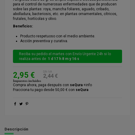
para el control de numerosas enfermedades que de producen
sobre las plantas: roya, mancha foliares, aguado, cribado,
abolladura, bacteriosis, etc. en plantas ornamentales, cítricos,
frutales, hortícolas y olivo.
Beneficios:
Producto respetuoso con el medio ambiente.
Acción preventiva y curativa.
Reciba su pedido el martes con Envío Urgente 24h si lo
realiza antes de
1 d 17 h 8 m y 16 s
SIN IVA
2,95 €
2,44 €
Impuestos incluidos
Compra ahora, paga después con
seQura
+info
Fracciona tu pago desde 50,00 € con
seQura
Descripción