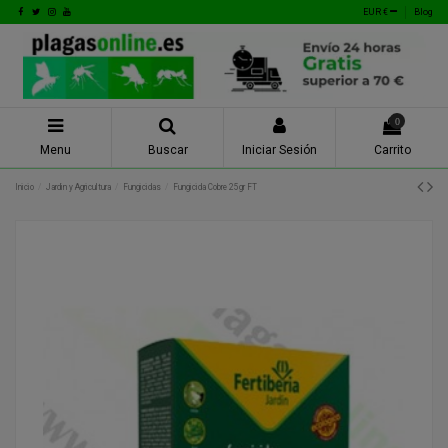
EUR €
Blog
0
Menu
Buscar
Iniciar Sesión
Carrito
Inicio
Jardin y Agricultura
Fungicidas
Fungicida Cobre 25gr FT