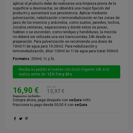
aplicar el producto debe de realizarse una limpieza previa de la
superficie a desinsectar, se obtendrá una mejor fijación del
producto y aumentará sus persistencia. Aplicar mediante
pulverización, nebulización o termonebulización en las zonas de
paso de los insectos y arácnidos, como suelos, paredes, techos,
zocalos,ventanas, separaciones y donde estos se posan,
habitan o se esconden, como rendijas y hendiduras, la mezcla
no deberá ser utilizada una vez transcurridas 24h desde su
preparación. Para pulverización se recomienda una dosis de
10ml/1l de agua para 10-20m2. Para nebulización y
termonebulización, diluir 100ml en 1l de agua para tratar 500m3
Formatos
: 250ml, 1L y 5L
Reciba su pedido el martes con Envío Urgente 24h si lo
realiza antes de
12 h 7 m y 19 s
SIN IVA
16,90 €
13,97 €
Impuestos incluidos
Compra ahora, paga después con
seQura
+info
Fracciona tu pago desde 50,00 € con
seQura