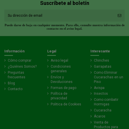
Suscríbete al boletín
Puede darse de baja en cualquier momento. Para ello, consulte nuestra información de
contacto en el aviso legal.
Información
Legal
Interesante
Cómo comprar
Aviso legal
Chinches
¿Quiénes Somos?
Condiciones
Garrapatas
generales
Preguntas
Como Eliminar
frecuentes
Envíos y
Cucarachas en un
Devoluciones
Piso
Blog
Formas de pago
Avispa
Contacto
Política de
Insectos
privacidad
Como combatir
Politica de Cookies
Hormigas
Cucaracha
Ácaros
Venta de
Productos para