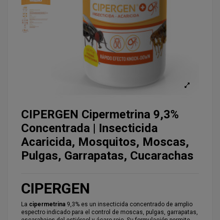
CIPERGEN Cipermetrina 9,3%
Concentrada | Insecticida
Acaricida, Mosquitos, Moscas,
Pulgas, Garrapatas, Cucarachas
CIPERGEN
La
cipermetrina
9,3% es un insecticida concentrado de amplio
espectro indicado para el control de moscas, pulgas, garrapatas,
escarabajos del estiércol y ácaro rojo. Su formulación permite