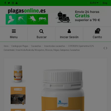
EUR €
Blog
0
Menu
Buscar
Iniciar Sesión
Carrito
Inicio
Catálogo por Plagas
Cucarachas
Insecticidas cucarachas
CIPERGEN Cipermetrina 9,3%
Concentrada | Insecticida Acaricida, Mosquitos, Moscas, Pulgas, Garrapatas, Cucarachas