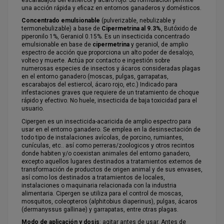
una acción rápida y eficaz en entornos ganaderos y domésticos.
Concentrado emulsionable
(pulverizable, nebulizable y
termonebulizable) a base de
Cipermetrina al 9.3%
, Butóxido de
piperonilo 1%, Geraniol 0.15%. Es un insecticida concentrado
emulsionable en base de
cipermetrina
y geraniol, de amplio
espectro de acción que proporciona un alto poder de desalojo,
volteo y muerte. Actúa por contacto e ingestión sobre
numerosas especies de insectos y ácaros consideradas plagas
en el entorno ganadero (moscas, pulgas, garrapatas,
escarabajos del estiercol, ácaro rojo, etc.) Indicado para
infestaciones graves que requiere de un tratamiento de choque
rápido y efectivo. No huele, insecticida de baja toxicidad para el
usuario.
Cipergen es un insecticida-acaricida de amplio espectro para
usar en el entorno ganadero. Se emplea en la desinsectación de
todo tipo de instalaciones avícolas, de porcino, rumiantes,
cunículas, etc.. así como perreras/zoologicos y otros recintos
donde habiten y/o coexistan animales del entorno ganadero,
excepto aquellos lugares destinados a tratamientos externos de
transformación de productos de origen animal y de sus envases,
así como los destinados a tratamientos de locales,
instalaciones o maquinaria relacionada con la industria
alimentaria. Cipergen se utiliza para el control de moscas,
mosquitos, coleopteros (alphitobius diaperinus), pulgas, ácaros
(dermanyssus gallinae) y garrapatas, entre otras plagas.
Modo de aplicación y dosis
: agitar antes de usar. Antes de