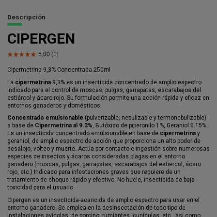
Descripción
CIPERGEN
Cipermetrina 9,3% Concentrada 250ml
La
cipermetrina
9,3% es un insecticida concentrado de amplio espectro
indicado para el control de moscas, pulgas, garrapatas, escarabajos del
estiércol y ácaro rojo. Su formulación permite una acción rápida y eficaz en
entornos ganaderos y domésticos.
Concentrado emulsionable
(pulverizable, nebulizable y termonebulizable)
a base de
Cipermetrina al 9.3%
, Butóxido de piperonilo 1%, Geraniol 0.15%.
Es un insecticida concentrado emulsionable en base de
cipermetrina
y
geraniol, de amplio espectro de acción que proporciona un alto poder de
desalojo, volteo y muerte. Actúa por contacto e ingestión sobre numerosas
especies de insectos y ácaros consideradas plagas en el entorno
ganadero (moscas, pulgas, garrapatas, escarabajos del estiercol, ácaro
rojo, etc.) Indicado para infestaciones graves que requiere de un
tratamiento de choque rápido y efectivo. No huele, insecticida de baja
toxicidad para el usuario.
Cipergen es un insecticida-acaricida de amplio espectro para usar en el
entorno ganadero. Se emplea en la desinsectación de todo tipo de
instalaciones avícolas, de porcino, rumiantes, cunículas, etc.. así como