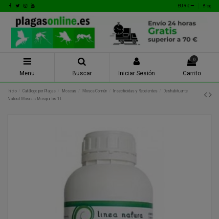
EUR €
Blog
0
Menu
Buscar
Iniciar Sesión
Carrito
Inicio
Catálogo por Plagas
Moscas
Mosca Común
Insecticidas y Repelentes
Deshabituante
Natural Moscas Mosquitos 1L