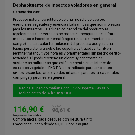
Deshabituante de insectos voladores en general
Características:
Producto natural constituido de una mezcla de aceites
esenciales vegetales y esencias balsámicas que son molestas
para los insectos. La aplicación periódica del producto es
repelente para insectos como moscas, mosquitas de la fruta
mosquitos e insectos hematófagos (que se alimentan de la
sangre). La particular formulación del producto asegura una
buena persistencia sobre las superficies tratadas, también
permite tratar cultivos florales y ornamentales sin peligro de fito‐
toxicidad. El producto tiene un olor muy penetrante de
sustancias sulfuradas que están presente en el interior de
extractos vegetales. EKO-FLY está indicado para ambientes
civiles, escuelas, áreas verdes urbanas, parques, áreas rurales,
campings y jardines en general.
Reciba su pedido mañana con Envío Urgente 24h si lo
realiza antes de
6 h 1 m y 18 s
SIN IVA
116,90 €
96,61 €
Impuestos incluidos
Compra ahora, paga después con
seQura
+info
Fracciona tu pago desde 50,00 € con
seQura