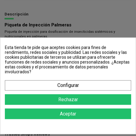
Descripción
Piqueta de Inyección Palmeras
Piqueta de inyección para dosificación de insecticidas sistémicos y
nutricionales en palmeras.
Diseño de 25, diseñada para especies con estípite de mayor diámetro:
Esta tienda te pide que aceptes cookies para fines de
rendimiento, redes sociales y publicidad. Las redes sociales y las
Phoenix canariensis (3 piquetas/palmera)
cookies publicitarias de terceros se utilizan para ofrecerte
funciones de redes sociales y anuncios personalizados. ¿Aceptas
Para especies con estípite de menor diámetro puede cortarse la de diseño
estas cookies y el procesamiento de datos personales
de 25cm hasta 15cm:
involucrados?
Phoenix dactylifera (2 piquetas / palmera)
Wahsingtonia robusta (2 piquetas / palmera)
Configurar
Washingtonia robusta (3 piquetas/palmera)
Rechazar
Detalle de productos
Aceptar
Referencia
933
Trusted Shops Reviews