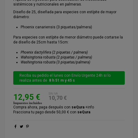
sistémicos y nutricionales en palmeras.
Diseño de 25, diseñada para especies con estípite de mayor
diámetro:
Phoenix canariensis (3 piquetas/palmera)
Para especies con estípite de menor diámetro puede cortarse la
de diseño de 25cm hasta 15cm:
Phoenix dactylifera (2 piquetas / palmera)
Wahsingtonia robusta (2 piquetas / palmera)
Washingtonia robusta (3 piquetas/palmera)
Reciba su pedido el lunes con Envío Urgente 24h si lo
realiza antes de
8 h 51 m y 45 s
SIN IVA
12,95 €
10,70 €
Impuestos incluidos
Compra ahora, paga después con
seQura
+info
Fracciona tu pago desde 50,00 € con
seQura