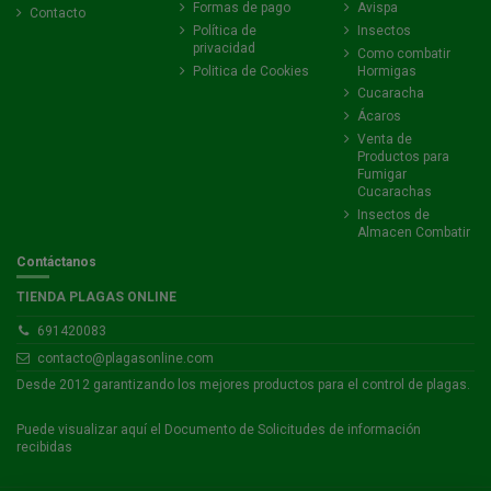
Formas de pago
Avispa
Contacto
Política de
Insectos
privacidad
Como combatir
Politica de Cookies
Hormigas
Cucaracha
Ácaros
Venta de
Productos para
Fumigar
Cucarachas
Insectos de
Almacen Combatir
Contáctanos
TIENDA PLAGAS ONLINE
691420083
contacto@plagasonline.com
Desde 2012 garantizando los mejores productos para el control de plagas.
Formato
Piquetas de 25
Puede visualizar
aquí
el Documento de Solicitudes de información
recibidas
SIN IVA
12,95 €
10,70 €