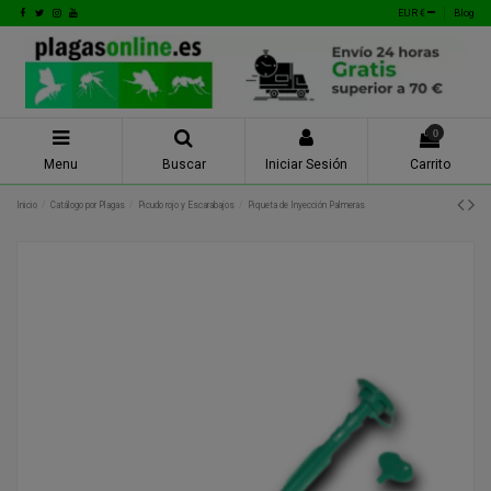
EUR €
Blog
0
Menu
Buscar
Iniciar Sesión
Carrito
Inicio
Catálogo por Plagas
Picudo rojo y Escarabajos
Piqueta de Inyección Palmeras