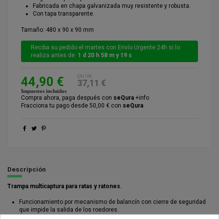
Fabricada en chapa galvanizada muy resistente y robusta.
Con tapa transparente.
Tamaño: 480 x 90 x 90 mm
Reciba su pedido el martes con Envío Urgente 24h si lo
realiza antes de
1 d 20 h 58 m y 19 s
SIN IVA
44,90 €
37,11 €
Impuestos incluidos
Compra ahora, paga después con
seQura
+info
Fracciona tu pago desde 50,00 € con
seQura
Descripción
Trampa multicaptura para ratas y ratones.
Funcionamiento por mecanismo de balancín con cierre de seguridad
que impide la salida de los roedores.
Fabricada en chapa galvanizada muy resistente y robusta.