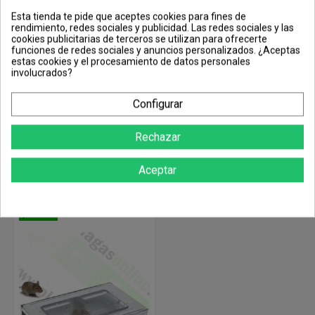
Con tapa transparente.
Esta tienda te pide que aceptes cookies para fines de
rendimiento, redes sociales y publicidad. Las redes sociales y las
Tamaño: 480 x 90 x 90 mm
cookies publicitarias de terceros se utilizan para ofrecerte
funciones de redes sociales y anuncios personalizados. ¿Aceptas
estas cookies y el procesamiento de datos personales
Detalle de productos
involucrados?
Referencia
LS-9O4J-4L27
Configurar
Trusted Shops Reviews
Rechazar
Aceptar
Los clientes que adquirieron este producto también compraron:
¡En oferta!