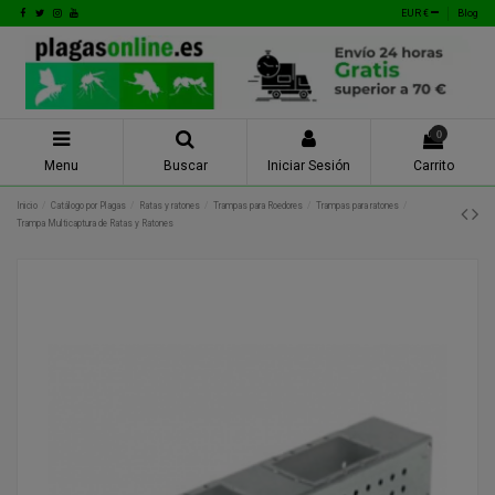
EUR €
Blog
0
Menu
Buscar
Iniciar Sesión
Carrito
Inicio
Catálogo por Plagas
Ratas y ratones
Trampas para Roedores
Trampas para ratones
Trampa Multicaptura de Ratas y Ratones