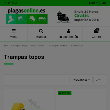
EUR €
Blog
0
Menu
Buscar
Iniciar Sesión
Carrito
Inicio
Catálogo por Plagas
Ratas y ratones
Trampas para Roedores
Trampas topos
Trampas topos
Relevancia
2
¡En oferta!