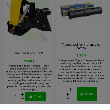
Trampa topillos y ratones de
campo
Trampas topos CEPO
8,90 €
79,90 €
Trampas para Topos Trampa mecánica
de topos y topillos que se coloca a lo
Cepos Para Topos Trampa – cepo
largo de los túneles y cerca de las
para eliminación de topos. Muy
salidas. Los topos necesitan sacar al
robusta, fabricada en nailon y fibra de
exterior la tierra de las galerías y al
vidrio, inoxidable. Puede trabajar en
hacerlo se ven obligados a entrar en la
cualquier tipo de suelo Atrapa los
trampa.La puerta de entrada se cierra
topos y topillos mediante una pinza
después del paso del animal y...
activada por muelles de una gran
potencia. La instalación y activación
de la trampa,...
Añadir
Añadir