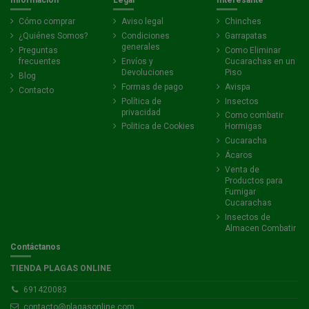
Cómo comprar
Aviso legal
Chinches
¿Quiénes Somos?
Condiciones
Garrapatas
generales
Preguntas
Como Eliminar
frecuentes
Envíos y
Cucarachas en un
Devoluciones
Piso
Blog
Formas de pago
Avispa
Contacto
Política de
Insectos
privacidad
Como combatir
Politica de Cookies
Hormigas
Cucaracha
Ácaros
Venta de
Productos para
Fumigar
Cucarachas
Insectos de
Almacen Combatir
Contáctanos
TIENDA PLAGAS ONLINE
691420083
contacto@plagasonline.com