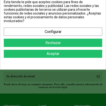
Esta tienda te pide que aceptes cookies para fines de
rendimiento, redes sociales y publicidad. Las redes sociales y las
Trampas para Topillos y Topos
cookies publicitarias de terceros se utilizan para ofrecerte
funciones de redes sociales y anuncios personalizados. ¿Aceptas
estas cookies y el procesamiento de datos personales
involucrados?
Trampas para Roedores
Configurar
Trampas para ratones
Trampas para ratas
Trampas topos
Rechazar
Trampas conejos
Aceptar
Suscríbete al boletín
Puede darse de baja en cualquier momento. Para ello, consulte nuestra información de
contacto en el aviso legal.
Información
Legal
Interesante