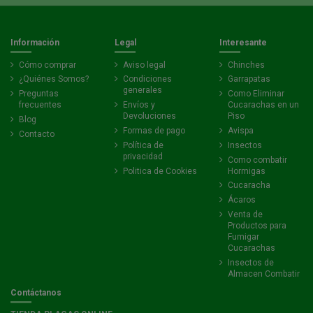
Información
Legal
Interesante
Cómo comprar
Aviso legal
Chinches
¿Quiénes Somos?
Condiciones
Garrapatas
generales
Preguntas
Como Eliminar
frecuentes
Envíos y
Cucarachas en un
Devoluciones
Piso
Blog
Formas de pago
Avispa
Contacto
Política de
Insectos
privacidad
Como combatir
Politica de Cookies
Hormigas
Cucaracha
Ácaros
Venta de
Productos para
Fumigar
Cucarachas
Insectos de
Almacen Combatir
Contáctanos