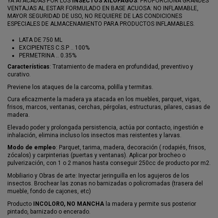
YA ATACADAS POR LOS
INSECTOS
XILOFAGOS
. PROPORCIONA GRANDES
VENTAJAS AL ESTAR FORMULADO EN BASE ACUOSA: NO INFLAMABLE,
MAYOR SEGURIDAD DE USO, NO REQUIERE DE LAS CONDICIONES
ESPECIALES DE ALMACENAMIENTO PARA PRODUCTOS INFLAMABLES.
LATA DE 750 ML
EXCIPIENTES C.S.P .. 100%
PERMETRINA .. 0.35%
Características
: Tratamiento de madera en profundidad, preventivo y
curativo.
Previene los ataques de la carcoma, polilla y termitas.
Cura eficazmente la madera ya atacada en los muebles, parquet, vigas,
frisos, marcos, ventanas, cerchas, pérgolas, estructuras, pilares, casas de
madera.
Elevado poder y prolongada persistencia, actúa por contacto, ingestión e
inhalación, elimina incluso los insectos mas reistentes y larvas.
Modo de empleo
: Parquet, tarima, madera, decoración ( rodapiés, frisos,
zócalos) y carpinterias (puertas y ventanas). Aplicar por brocheo o
pulverización, con 1 o 2 manos hasta conseguir 250cc de producto por m2.
Mobiliario y Obras de arte: Inyectar jeringuilla en los agujeros de los
insectos. Brochear las zonas no barnizadas o policromadas (trasera del
mueble, fondo de cajones, etc)
Producto
INCOLORO, NO MANCHA
la madera y permite sus posterior
pintado, barnizado o encerado.