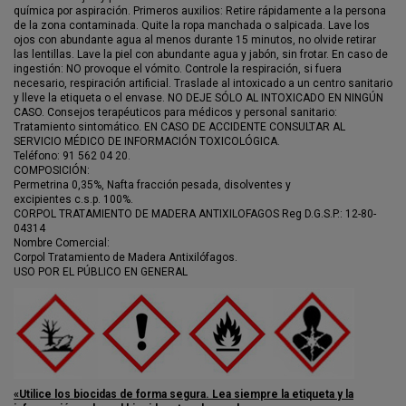
química por aspiración. Primeros auxilios: Retire rápidamente a la persona
de la zona contaminada. Quite la ropa manchada o salpicada. Lave los
ojos con abundante agua al menos durante 15 minutos, no olvide retirar
las lentillas. Lave la piel con abundante agua y jabón, sin frotar. En caso de
ingestión: NO provoque el vómito. Controle la respiración, si fuera
necesario, respiración artificial. Traslade al intoxicado a un centro sanitario
y lleve la etiqueta o el envase. NO DEJE SÓLO AL INTOXICADO EN NINGÚN
CASO. Consejos terapéuticos para médicos y personal sanitario:
Tratamiento sintomático. EN CASO DE ACCIDENTE CONSULTAR AL
SERVICIO MÉDICO DE INFORMACIÓN TOXICOLÓGICA.
Teléfono: 91 562 04 20.
COMPOSICIÓN:
Permetrina 0,35%, Nafta fracción pesada, disolventes y
excipientes c.s.p. 100%.
CORPOL TRATAMIENTO DE MADERA ANTIXILOFAGOS Reg D.G.S.P.: 12-80-
04314
Nombre Comercial:
Corpol Tratamiento de Madera Antixilófagos.
USO POR EL PÚBLICO EN GENERAL
«Utilice los biocidas de forma segura. Lea siempre la etiqueta y la