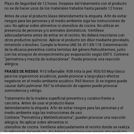
Plazo de Seguridad de 12 horas. Despúes del tratamiento con el producto
no se de hacer usos de los materiales tratados hasta pasado 12 horas.
Antes de usar el producto léase detenidamente la etiqueta. A fin de evitar
riesgos para las personas y el medio ambiente siga las instrucciones de
uso. No aplicar sobre alimentos ni utensilios de cocina. No utilizar en
presencia de personas y/o animales domésticos. Ventílese
adecuadamente antes de entrar en el recinto. No deberá mezclarse con
otros productos químicos. Aplicar el producto sin diluir mediante pincelado,
inmersión o brocheo. Cumple la Norma UNE 56.411-EN 118: Determinación
de la eficacia preventiva contra termitas del género Reticulitermes, junto
con los ensayos de envejecimiento por evaporación según EN73. Contiene
"permetrina y mezcla de isotiazolonas". Puede provocar una reacción
alérgica..
FRASES DE RIESGO
: R10 Inflamable. R38 Irrita la piel. R50/53 Muy tóxico
para los organismos acuáticos, puede provocar a largo plazo efectos
negativos en el medio ambiente acuático. R65 Nocivo: Si se ingiere puede
causar daño pulmonar. R67 la inhalación de vapores puede provocar
somnolencia y vértigo.
Tratamiento de la madera superficial preventivo y curativo frente a
carcoma. Antes de usar el producto léase
detenidamente la etiqueta. A fin de evitar riesgos para las personas y el
medio ambiente siga las instrucciones de uso.
Contiene “Permetrina y Metiletilcetoxima”, pueden provocar una reacción
alérgica. No aplicar sobre alimentos ni
utensilios de cocina. Ventílese adecuadamente el recinto donde se realiza
la aplicación del producto. No deberá mezclarse con ningún otro producto