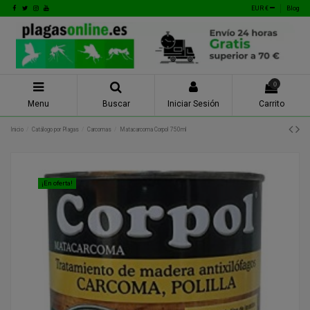
EUR €
Blog
0
Menu
Buscar
Iniciar Sesión
Carrito
Inicio
Catálogo por Plagas
Carcomas
Matacarcoma Corpol 750ml
¡En oferta!