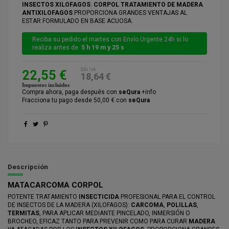
INSECTOS
XILOFAGOS
.
CORPOL TRATAMIENTO DE MADERA
ANTIXILOFAGOS
PROPORCIONA GRANDES VENTAJAS AL
ESTAR FORMULADO EN BASE ACUOSA.
Reciba su pedido el martes con Envío Urgente 24h si lo
realiza antes de
5 h 19 m y 24 s
SIN IVA
22,55 €
18,64 €
Impuestos incluidos
Compra ahora, paga después con
seQura
+info
Fracciona tu pago desde 50,00 € con
seQura
Descripción
MATACARCOMA CORPOL
POTENTE TRATAMIENTO
INSECTICIDA
PROFESIONAL PARA EL CONTROL
DE INSECTOS DE LA MADERA (XILOFAGOS):
CARCOMA
,
POLILLAS
,
TERMITAS
, PARA APLICAR MEDIANTE PINCELADO, INMERSIÓN O
BROCHEO, EFICAZ TANTO PARA PREVENIR COMO PARA CURAR
MADERA