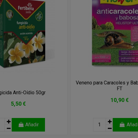
Veneno para Caracoles y Ba
FT
icida Anti-Oídio 50gr
10,90 €
5,50 €
Añadir
Añadi