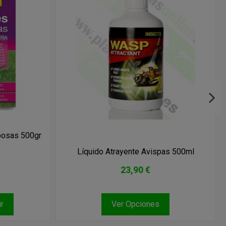
bosas 500gr
Líquido Atrayente Avispas 500ml
23,90 €
r
Ver Opciones