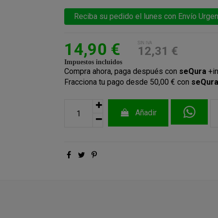
Reciba su pedido el lunes con Envío Urgen
14,90 €
SIN IVA
12,31 €
Impuestos incluidos
Compra ahora, paga después con
seQura
+i
Fracciona tu pago desde 50,00 € con
seQur
Añadir