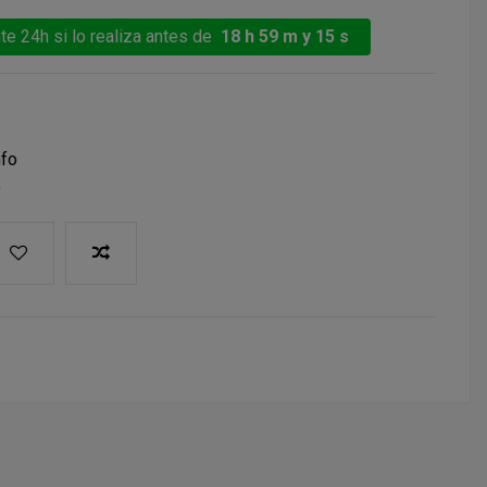
te 24h si lo realiza antes de
18 h 59 m y 14 s
nfo
a