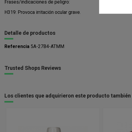
Frases/indicaciones de peligro:
H319: Provoca irritación ocular grave.
Detalle de productos
Referencia
5A-27B4-ATMM
Trusted Shops Reviews
Los clientes que adquirieron este producto tambié