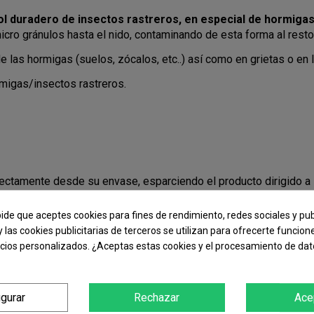
ol duradero de insectos rastreros, en especial de hormiga
icro gránulos hasta el nido, contaminando de esta forma al resto
e las hormigas (suelos, zócalos, etc..) así como en grietas o en 
rmigas/insectos rastreros.
ectamente desde su envase, esparciendo el producto dirigido a 
 proteger. No aplicar de forma aérea.
pide que aceptes cookies para fines de rendimiento, redes sociales y pub
tener la actividad insecticida del producto, no limpiar las zonas
y las cookies publicitarias de terceros se utilizan para ofrecerte funcio
queta y la información sobre el biocida antes de usarlo»
ncios personalizados. ¿Aceptas estas cookies y el procesamiento de da
 DE INSECTOS RASTREROS (HORMIGAS) Nº de registro 19-
igurar
Rechazar
Ace