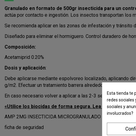
Granulado en formato de 500gr insecticida para un contr
actúa por contacto e ingestión. Los insectos transportan los m
Se recomienda aplicar en las zonas de infestación y tránsito d
Diseñado para eliminar el hormiguero. Control duradero de ho
Composición:
Acetamiprid 0.20%
Dosis y aplicación
:
Debe aplicarse mediante espolvoreo localizado, aplicando dir
g/m2. Efectuar un tratamiento barrera alrededor de las zonas a
Esta tienda te 
En caso necesario volver a aplicar a las 2-3 semanas. Para man
redes sociales 
«Utilice los biocidas de forma segura. Lea siempre la eti
sociales y anu
involucrados?
AMP 2MG INSECTICIDA MICROGRANULADO PARA EL CONTROL
ficha de seguridad
Conf