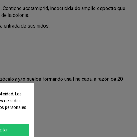
s.
Contiene acetamiprid, insecticida de amplio espectro que
 de la colonia.
la entrada de sus nidos.
zócalos y/o suelos formando una fina capa, a razón de 20
licidad. Las
 tratadas.
nes de redes
tos personales
30-06283
ptar