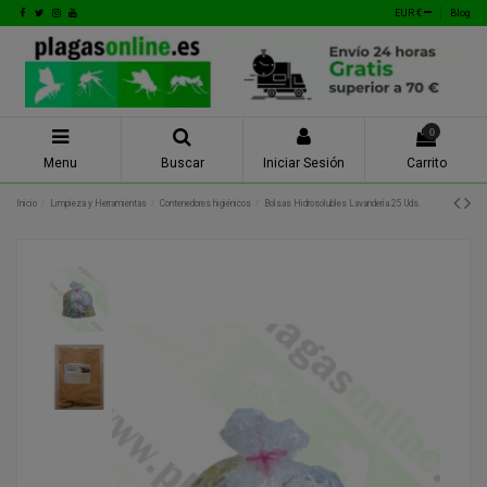
EUR €
Blog
0
Menu
Buscar
Iniciar Sesión
Carrito
Inicio
Limpieza y Herramientas
Contenedores higiénicos
Bolsas Hidrosolubles Lavandería 25 Uds.