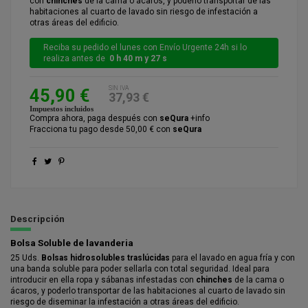
con
chinches
de la cama o ácaros, y poderlo transportar de las
habitaciones al cuarto de lavado sin riesgo de infestación a
otras áreas del edificio.
Reciba su pedido el lunes con Envío Urgente 24h si lo
realiza antes de
0 h 40 m y 26 s
SIN IVA
45,90 €
37,93 €
Impuestos incluidos
Compra ahora, paga después con
seQura
+info
Fracciona tu pago desde 50,00 € con
seQura
Descripción
Bolsa Soluble de lavanderia
25 Uds.
Bolsas hidrosolubles traslúcidas
para el lavado en agua fría y con
una banda soluble para poder sellarla con total seguridad. Ideal para
introducir en ella ropa y sábanas infestadas con
chinches
de la cama o
ácaros, y poderlo transportar de las habitaciones al cuarto de lavado sin
riesgo de diseminar la infestación a otras áreas del edificio.