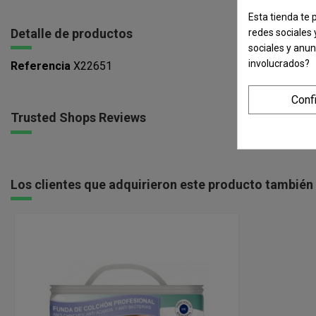
Esta tienda te 
Detalle de productos
redes sociales 
sociales y anu
involucrados?
Referencia
X22651
Conf
Trusted Shops Reviews
Los clientes que adquirieron este producto tambié