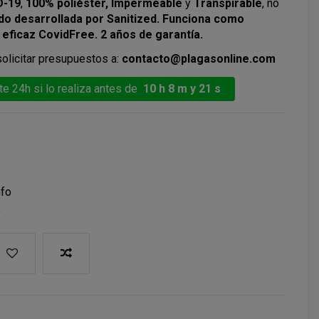
D-19
,
100% poliéster, Impermeable
y
Transpirable
, no
ido desarrollada por Sanitized. Funciona como
 eficaz CovidFree. 2 años de garantía.
citar presupuestos a:
contacto@plagasonline.com
e 24h si lo realiza antes de
10 h 8 m y 21 s
nfo
a