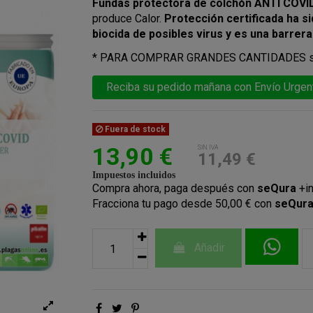
Fundas protectora de colchón ANTI COVI
produce Calor.
Protección certificada ha s
biocida de posibles virus y es una barrera
* PARA COMPRAR GRANDES CANTIDADES soli
Reciba su pedido mañana con Envío Urgent
Fuera de stock
13,90 €
SIN IVA
11,49 €
Impuestos incluidos
Compra ahora, paga después con
seQura
+i
Fracciona tu pago desde 50,00 € con
seQur
Añadir