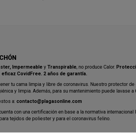
LCHÓN
éster, Impermeable
y
Transpirable
, no produce Calor.
Protecci
 eficaz CovidFree. 2 años de garantía.
ener tu cama limpia y libre de coronavirus. Nuestro protector de 
giénica y limpia. Además, para su mantenimiento puede lavase a 6
stos a:
contacto@plagasonline.com
 cuenta con una certificación en base a la normativa internacion
ra tejidos de poliester y para el coronavirus felino.