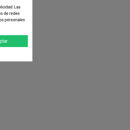
licidad. Las
nes de redes
tos personales
ptar