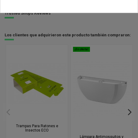
Trusted Shops Reviews
Los clientes que adquirieron este producto también compraron:
¡En oferta!
Trampas Para Ratones e
Insectos ECO
Lámpara Antimosquitos y