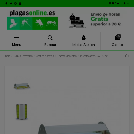
EUR €
Blog
0
Menu
Buscar
Iniciar Sesión
Carrito
Inicio
Jaulas Tramperas
Captura insectos
Trampas insectos
Insectocaptor 30w - 80m²