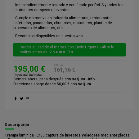
- Independientemente testado y certificado por RoHS y todos los
estándares europeos relevantes.
- Cumple normativa en industria alimentaria, restaurantes,
cafeterías, panaderías, obradores, mataderos, plantas de
procesado de alimentos, etc…
- Recambios disponibles en nuestra web.
Reciba su pedido el martes con Envío Urgente 24h si lo
realiza antes de
2 h 4 m y 17 s
SIN IVA
195,00 €
161,16 €
Impuestos incluidos
Compra ahora, paga después con
seQura
+info
Fracciona tu pago desde 50,00 € con
seQura
Descripción
Trampa
lumínica FLY30 captura de
insectos voladores
mediante placas