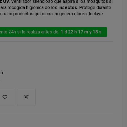
z UV
. Ventilador silencioso que aspira a los mosquitos al
 para recogida higiénica de los
insectos
. Protege durante
nos ni productos químicos, ni genera olores. Incluye
nte 24h si lo realiza antes de
1 d 22 h 17 m y 18 s
nfo
a