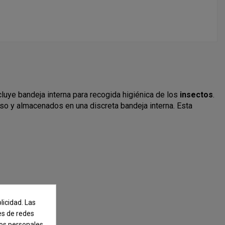
ncluye bandeja interna para recogida higiénica de los
insectos
.
so y almacenados en una discreta bandeja interna. Esta
licidad. Las
nes de redes
tos personales