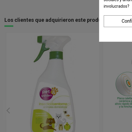
involucrados?
Los clientes que adquirieron este producto tambié
Conf