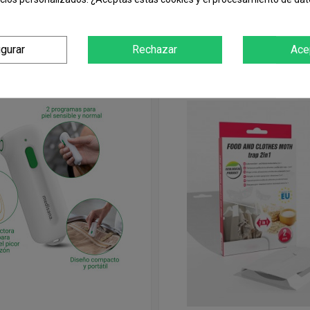
n compraron:
igurar
Rechazar
Ace