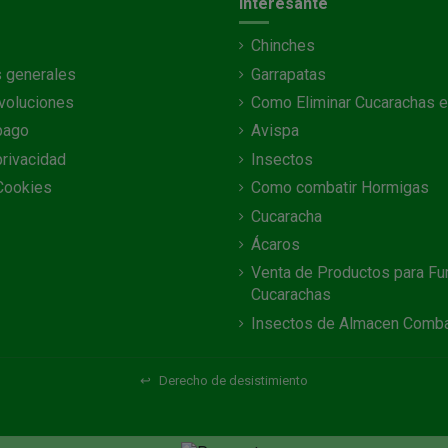
Interesante
Chinches
 generales
Garrapatas
voluciones
Como Eliminar Cucarachas e
pago
Avispa
privacidad
Insectos
 Cookies
Como combatir Hormigas
Cucaracha
Ácaros
Venta de Productos para Fu
Cucarachas
Insectos de Almacen Comba
↩
Derecho de desistimiento