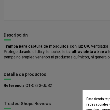
Descripción
Trampa para captura de mosquitos con luz UV
. Ventilador
Protege durante el día y la noche, la luz
ultravioleta atrae a 
trampa no emplea venenos ni productos químicos, ni genera olor
Detalle de productos
Referencia
O1-CE3G-JUB2
Esta tienda te 
Trusted Shops Reviews
redes sociales 
sociales y anu