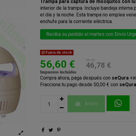
Trampa para captura de mosquitos con lu
interior de la trampa. Incluye bandeja interna
el día y la noche. Esta trampa no emplea vene
enchufe para la corriente eléctrica.
Reciba su pedido el martes con Envío Urge
Fuera de stock
56,60 €
SIN IVA
46,78 €
Impuestos incluidos
Compra ahora, paga después con
seQura
+i
Fracciona tu pago desde 50,00 € con
seQur
Añadir