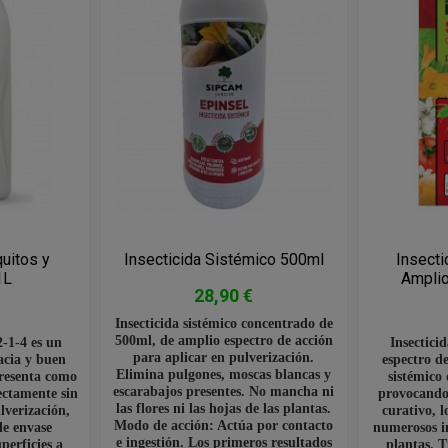
uitos y
Insecticida Sistémico 500ml
Insecti
1L
Amplio
28,90 €
Insecticida sistémico concentrado de
500ml, de amplio espectro de acción
-1-4 es un
Insectici
para aplicar en pulverización.
cacia y buen
espectro d
Elimina pulgones, moscas blancas y
presenta como
sistémico
escarabajos presentes. No mancha ni
ectamente sin
provocando 
las flores ni las hojas de las plantas.
ulverización,
curativo, 
Modo de acción: Actúa por contacto
le envase
numerosos in
e ingestión. Los primeros resultados
perficies a
plantas. T