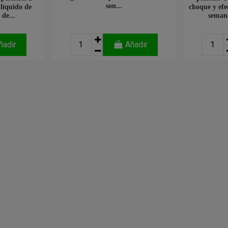
son...
 líquido de
choque y efe
 de...
semana
ñadir
Añadir