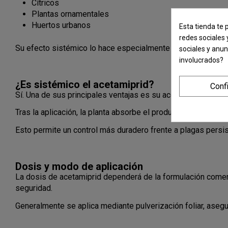
Cítricos
Plantas ornamentales
Huertos urbanos
Esta tienda te 
redes sociales 
Su efecto sistémico lo hace especialmente eficaz en plagas
sociales y anu
involucrados?
¿Es sistémico el acetamiprid?
Conf
Sí. Una de sus principales ventajas es su acción sistémica.
Tras la aplicación, la planta absorbe el producto y lo distr
Esto permite un control más duradero frente a plagas persi
Dosis y modo de aplicación
La dosis de acetamiprid dependerá de la formulación comercia
seguridad.
Generalmente se aplica mediante pulverización foliar, asegu