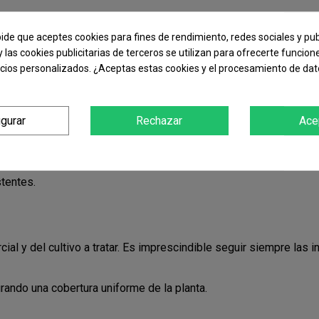
pide que aceptes cookies para fines de rendimiento, redes sociales y pub
y las cookies publicitarias de terceros se utilizan para ofrecerte funcio
 que se alimentan de la savia.
ncios personalizados. ¿Aceptas estas cookies y el procesamiento de da
igurar
Rechazar
Ace
ibuye internamente, ofreciendo protección incluso en zonas donde 
stentes.
l y del cultivo a tratar. Es imprescindible seguir siempre las i
rando una cobertura uniforme de la planta.