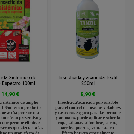
cida Sistémico de
Insecticida y acaricida Textil
 Espectro 100ml
250ml
14,90 €
8,90 €
da sistémico de amplio
Insecticida/acaricida pulverizable
e 100ml es un producto
para el control de insectos voladores
 que actúa por sistema
y rastreros. Seguro para las personas
un efecto preventivo y
y animales, puede aplicarse sobre la
lo que permite eliminar
ropa, sábanas, alfombras, suelos,
sectos que afectan a las
paredes, puertas, ventanas, etc.
iene un gran efecto de
Efecto barrera especialmente