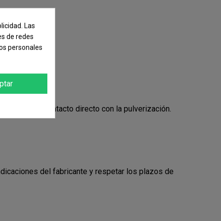
licidad. Las
nes de redes
tos personales
ptar
no ha habido contacto directo con la pulverización.
ndicaciones del fabricante y respetar los plazos de