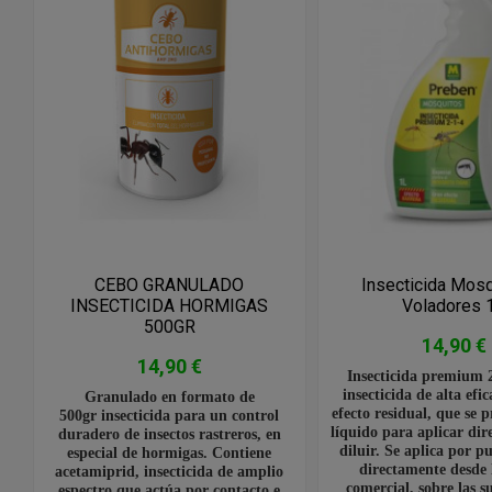
CEBO GRANULADO
Insecticida Mosq
INSECTICIDA HORMIGAS
Voladores 
500GR
14,90 €
14,90 €
Insecticida premium 2
insecticida de alta efi
Granulado en formato de
efecto residual, que se 
500gr insecticida para un control
líquido para aplicar dir
duradero de insectos rastreros, en
diluir. Se aplica por p
especial de hormigas. Contiene
directamente desde 
acetamiprid, insecticida de amplio
comercial, sobre las su
espectro que actúa por contacto e