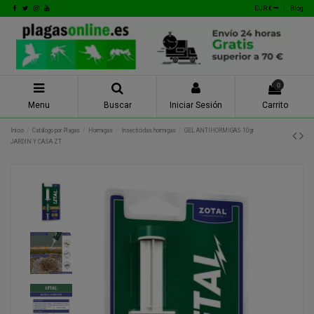
EUR €
Blog
0
Menu
Buscar
Iniciar Sesión
Carrito
Inicio
Catálogo por Plagas
Hormigas
Insecticidas hormigas
GEL ANTIHORMIGAS 10gr
JARDIN Y CASA ZT