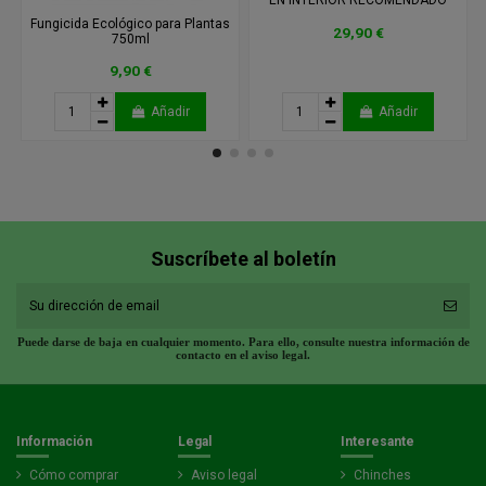
EN INTERIOR RECOMENDADO
Fungicida Ecológico para Plantas
29,90 €
750ml
9,90 €
Añadir
Añadir
Suscríbete al boletín
Puede darse de baja en cualquier momento. Para ello, consulte nuestra información de
contacto en el aviso legal.
Información
Legal
Interesante
Cómo comprar
Aviso legal
Chinches