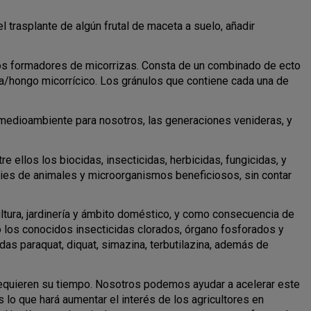
l trasplante de algún frutal de maceta a suelo, añadir
ngos formadores de micorrizas. Consta de un combinado de ecto
a/hongo micorrícico. Los gránulos que contiene cada una de
 medioambiente para nosotros, las generaciones venideras, y
ellos los biocidas, insecticidas, herbicidas, fungicidas, y
ies de animales y microorganismos beneficiosos, sin contar
ltura, jardinería y ámbito doméstico, y como consecuencia de
 los conocidos insecticidas clorados, órgano fosforados y
cidas paraquat, diquat, simazina, terbutilazina, además de
 requieren su tiempo. Nosotros podemos ayudar a acelerar este
o que hará aumentar el interés de los agricultores en