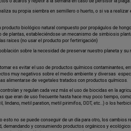
s o ácaros y repetir a la semana en caso de persistir la plaga.
iza su propia siembra en semillero o huerto, o si va a realizar e
o, un producto biológico natural compuesto por propágulos de ho
po de plantas, estableciéndose un mecanismo de simbiosis plant
 raíces (no usar el producto por fertirrigación)
población sobre la necesidad de preservar nuestro planeta y su
ar es evitar el uso de productos químicos contaminantes, entre 
fectos muy negativos sobre el medio ambiente y diversas espec
nas alimentarse de vegetales tratados con productos químicos.
ontrolan y regulan cada vez más el uso de biocidas en la agricu
as que eran de uso frecuente hasta hace muy poco tiempo, como
il, lindano, metil paration, metil pirimifos, DDT, etc…) o los herbi
ro esto no se puede conseguir de un día para otro, los cambios
, demandando y consumiendo productos orgánicos y ecológicos l