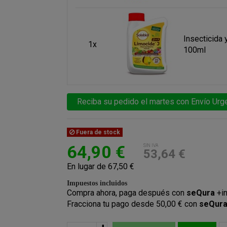
Insecticida 
1x
100ml
Reciba su pedido el martes con Envío Urge
Fuera de stock
64,90 €
SIN IVA
53,64 €
En lugar de 67,50 €
Impuestos incluidos
Compra ahora, paga después con
seQura
+i
Fracciona tu pago desde 50,00 € con
seQur