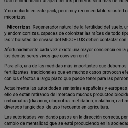
Uso recomendado: al aparecer los primeros síntomas de insecto
Y no incluido en este pack, pero muy recomendable si usted real
micorrizas:
-
Micorrizas
: Regenerador natural de la fertilidad del suel
y endomicorrizas, capaces de colonizar las raíces de todo ti
las 2 bolsitas de envase del MICOPLUS deben contactar con las
Afortunadamente cada vez existe una mayor conciencia en la 
los demás seres vivos que conviven en él.
Para ello, una de las medidas más importantes que debemos tom
fertilizantes tradicionales que en muchos casos provocan e
con los efectos a largo plazo que puede tener para las perso
Actualmente las autoridades sanitarias españolas y europeas c
ello se están retirando del mercado muchos productos biocid
carbamatos (diazinon, clorpirifos, metidation, malathion, carbar
diversos fungicidas de uso frecuente en agricultura.
Las autoridades van dando pasos en la dirección correcta, pe
cambio de mentalidad que se está produciendo en la sociedad