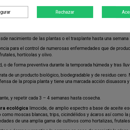
2 cuajado de los primeros frutos.
igurar
Rechazar
Ace
mulado a base de Equisetum arvense L (cola de caballo) obteni
 frente a determinados hongos y oomicetos patógenos.
de nacimiento de las plantas o el trasplante hasta una semana 
ncia para el control de numerosas enfermedades que de producen
rutales, hortícolas y olivo.
, o de forma preventiva durante la temporada húmeda y tras llu
rata de un producto biológico, biodegradable y de residuo cero.
nsa de la propia planta y tiene una marcada acción disuasora y
ante, y repetir cada 3 – 4 semanas hasta cosecha.
tura ecológica
limocide, de amplio espectro a base de aceite ese
o como moscas blancas, trips, cicindélidos y ácaros así como la
dades de una amplia gama de cultivos como hortalizas, frutales,