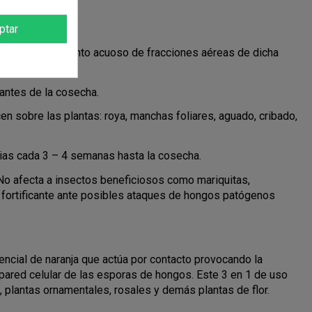
ptar
do por tratamiento acuoso de fracciones aéreas de dicha
antes de la cosecha.
 sobre las plantas: roya, manchas foliares, aguado, cribado,
vias cada 3 – 4 semanas hasta la cosecha.
 No afecta a insectos beneficiosos como mariquitas,
 fortificante ante posibles ataques de hongos patógenos
ncial de naranja que actúa por contacto provocando la
 pared celular de las esporas de hongos. Este 3 en 1 de uso
 plantas ornamentales, rosales y demás plantas de flor.