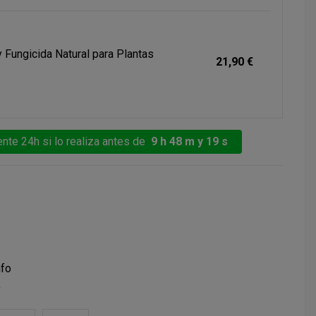
y Fungicida Natural para Plantas
21,90 €
nte 24h si lo realiza antes de
9 h 48 m y 18 s
nfo
a