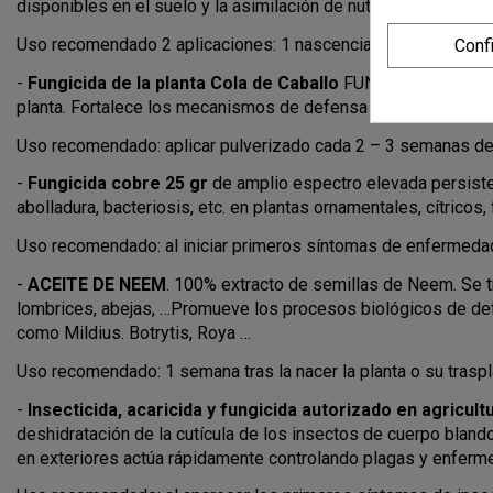
disponibles en el suelo y la asimilación de nutrientes.
Uso recomendado 2 aplicaciones: 1 nascencia de las plantas, 
Conf
-
Fungicida de la planta Cola de Caballo
FUNGIBAC, es un for
planta. Fortalece los mecanismos de defensa de los cultivos
Uso recomendado: aplicar pulverizado cada 2 – 3 semanas des
-
Fungicida cobre 25 gr
de amplio espectro elevada persiste
abolladura, bacteriosis, etc. en plantas ornamentales, cítricos, f
Uso recomendado: al iniciar primeros síntomas de enfermedad
-
ACEITE DE NEEM
. 100% extracto de semillas de Neem. Se t
lombrices, abejas, …Promueve los procesos biológicos de defe
como Mildius. Botrytis, Roya …
Uso recomendado: 1 semana tras la nacer la planta o su traspl
-
Insecticida, acaricida y fungicida autorizado en agricul
deshidratación de la cutícula de los insectos de cuerpo bland
en exteriores actúa rápidamente controlando plagas y enferme