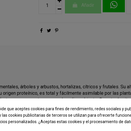
Añadir
entales, árboles y arbustos, hortalizas, cítricos y frutales. Su 
u origen proteínico, es total y fácilmente asimilable por las pla
oducto sano y respetuoso con el medio ambiente. Carente de nit
pide que aceptes cookies para fines de rendimiento, redes sociales y pub
y las cookies publicitarias de terceros se utilizan para ofrecerte funcio
ación, 2 inicio de floración.
ncios personalizados. ¿Aceptas estas cookies y el procesamiento de da
 leonardita que mejora la estructura del suelo, potencia la forma