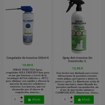
Congelador de Insectos 500ml K
Spray Anti Insectos Sin
Insecticida 1L
19,90 €
12,90 €
SPRAY INSECTOS Spray
congelador KILL FREEZE® listo para
Esta loción está diseñada para tratar
su uso que funciona a través de la
infestaciones de parásitos externos
tecnología del frio (inferior a -40°C)
como pulgas, garrapatas y piojos en
para eliminar con rapidez y eficacia la
perros y gatos. La dimeticona actúa de
mayoría de insectos voladores y
forma mecánica, inmovilizando los
rastreros. Los insectos, una vez
parásitos mediante encapsulación, sin
alcanzados por el chorro de
el uso de insecticidas químicos.
congelación, mueren...
COMPOSICIÓN: Dimeticona. Otros...
Añadir
Añadir