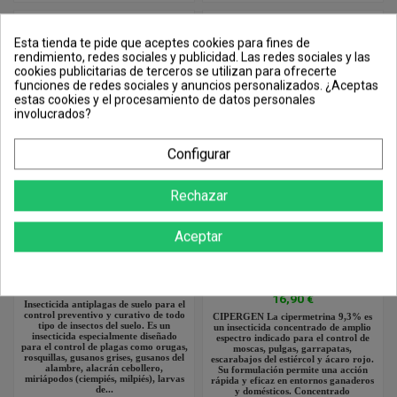
Esta tienda te pide que aceptes cookies para fines de
rendimiento, redes sociales y publicidad. Las redes sociales y las
cookies publicitarias de terceros se utilizan para ofrecerte
funciones de redes sociales y anuncios personalizados. ¿Aceptas
estas cookies y el procesamiento de datos personales
involucrados?
Configurar
Rechazar
Aceptar
Insecticida Antiplagas de suelo
CIPERGEN Cipermetrina 9,3%
250gr
Concentrada | Insecticida
Acaricida, Mosquitos, Moscas,...
9,90 €
16,90 €
Insecticida antiplagas de suelo para el
control preventivo y curativo de todo
CIPERGEN La cipermetrina 9,3% es
tipo de insectos del suelo. Es un
un insecticida concentrado de amplio
insecticida especialmente diseñado
espectro indicado para el control de
para el control de plagas como orugas,
moscas, pulgas, garrapatas,
rosquillas, gusanos grises, gusanos del
escarabajos del estiércol y ácaro rojo.
alambre, alacrán cebollero,
Su formulación permite una acción
miriápodos (ciempiés, milpiés), larvas
rápida y eficaz en entornos ganaderos
de...
y domésticos. Concentrado