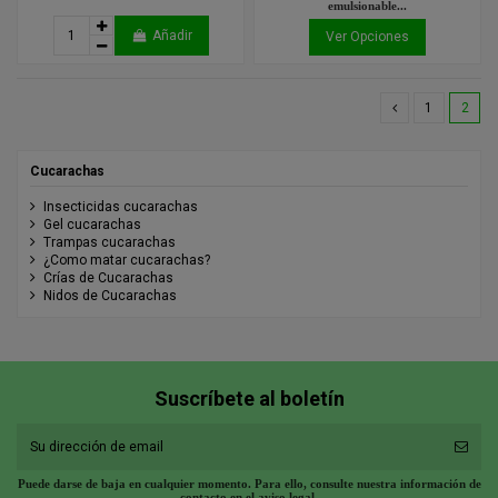
emulsionable...
Añadir
Ver Opciones
1
2
Cucarachas
Insecticidas cucarachas
Gel cucarachas
Trampas cucarachas
¿Como matar cucarachas?
Crías de Cucarachas
Nidos de Cucarachas
Suscríbete al boletín
Puede darse de baja en cualquier momento. Para ello, consulte nuestra información de
contacto en el aviso legal.