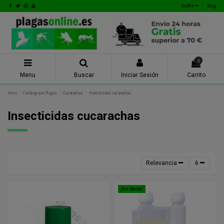
EUR €
Blog
0
Menu
Buscar
Iniciar Sesión
Carrito
Inicio
Catálogo por Plagas
Cucarachas
Insecticidas cucarachas
Insecticidas cucarachas
Relevancia
6
¡En oferta!