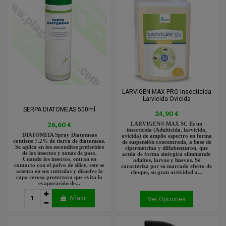
LARVIGEN MAX PRO Insecticida
Larvicida Ovicida
SERPA DIATOMEAS 500ml
24,90 €
26,60 €
LARVIGEN® MAX SC Es un
insecticida (Adulticida, larvicida,
DIATOMITA Spray Diatomeas
ovicida) de amplio espectro en forma
contiene 7.2% de tierra de diatomeas.
de suspensión concentrada, a base de
Se aplica en los escondites preferidos
cipermetrina y diflubenzuron, que
de los insectos y zonas de paso.
actúa de forma sinérgica eliminando
Cuando los insectos, entran en
adultos, larvas y huevos. Se
contacto con el polvo de silice, este se
caracteriza por su marcado efecto de
asienta en sus cutículas y disuelve la
choque, su gran actividad a...
capa cerosa protectora que evita la
evaporación de...
Añadir
Ver Opciones